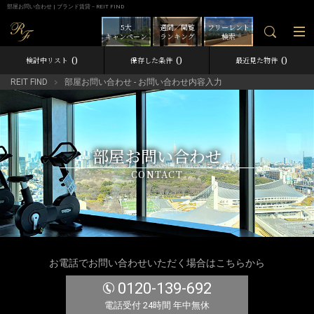
部屋お問い合わせ | ブランド賃貸－REIT FIND
5大
週間／閲覧
フリーレント
キャンペーン
ランキング
検索
0
0
0
検討中リスト
保存した条件
最近見た物件
REIT FIND
部屋お問い合わせ - お問い合わせ内容入力
部屋お問い合わせ
CONTACT
お電話でお問い合わせいただく場合はこちらから
0120-139-692
電話受付 24時間 年中無休