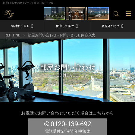
部屋お問い合わせ | ブランド賃貸－REIT FIND
5大
週間／閲覧
フリーレント
キャンペーン
ランキング
検索
0
0
0
検討中リスト
保存した条件
最近見た物件
REIT FIND
部屋お問い合わせ - お問い合わせ内容入力
部屋お問い合わせ
CONTACT
お電話でお問い合わせいただく場合はこちらから
0120-139-692
電話受付 24時間 年中無休