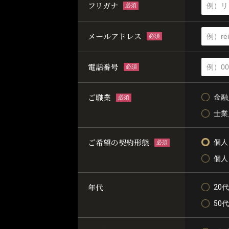
フリガナ
必須
メールアドレス
必須
電話番号
必須
ご職業
金融
必須
士業
ご希望の契約形態
個人
必須
個人
年代
20代
50