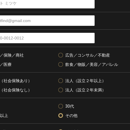
／保険／商社
広告／コンサル／不動産
／医療
飲食／物販／美容／アパレル
（社会保険あり）
法人（設立２年以上）
（社会保険なし）
法人（設立２年未満）
30代
代以上
その他