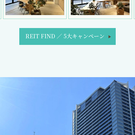
REIT FIND
／
5大キャンペーン