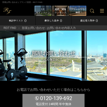
部屋お問い合わせ | ブランド賃貸－REIT FIND
5大
週間／閲覧
フリーレント
キャンペーン
ランキング
検索
0
0
0
検討中リスト
保存した条件
最近見た物件
REIT FIND
部屋お問い合わせ - お問い合わせ内容入力
部屋お問い合わせ
CONTACT
お電話でお問い合わせいただく場合はこちらから
0120-139-692
電話受付 24時間 年中無休