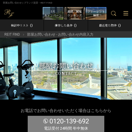
部屋お問い合わせ | ブランド賃貸－REIT FIND
5大
週間／閲覧
フリーレント
キャンペーン
ランキング
検索
0
0
0
検討中リスト
保存した条件
最近見た物件
REIT FIND
部屋お問い合わせ - お問い合わせ内容入力
部屋お問い合わせ
CONTACT
お電話でお問い合わせいただく場合はこちらから
0120-139-692
電話受付 24時間 年中無休