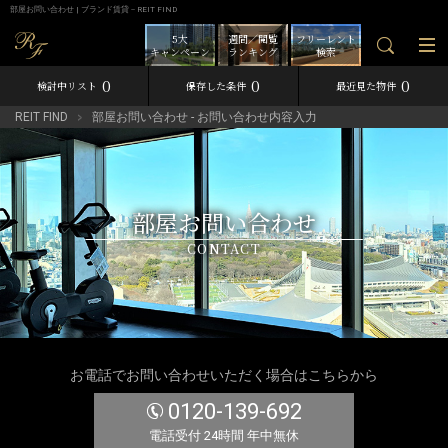
部屋お問い合わせ | ブランド賃貸－REIT FIND
5大
週間／閲覧
フリーレント
キャンペーン
ランキング
検索
0
0
0
検討中リスト
保存した条件
最近見た物件
REIT FIND
部屋お問い合わせ - お問い合わせ内容入力
部屋お問い合わせ
CONTACT
お電話でお問い合わせいただく場合はこちらから
0120-139-692
電話受付 24時間 年中無休