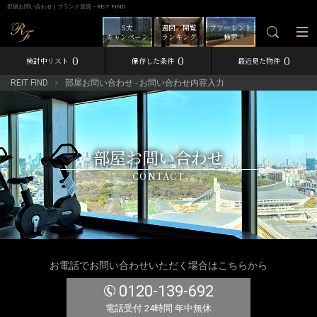
部屋お問い合わせ | ブランド賃貸－REIT FIND
5大
週間／閲覧
フリーレント
キャンペーン
ランキング
検索
0
0
0
検討中リスト
保存した条件
最近見た物件
REIT FIND
部屋お問い合わせ - お問い合わせ内容入力
部屋お問い合わせ
CONTACT
お電話でお問い合わせいただく場合はこちらから
0120-139-692
電話受付 24時間 年中無休