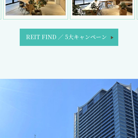
REIT FIND
／
5大キャンペーン