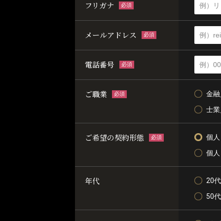
フリガナ
必須
メールアドレス
必須
電話番号
必須
ご職業
金融
必須
士業
ご希望の契約形態
個人
必須
個人
年代
20代
50