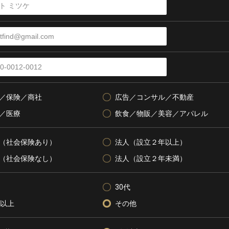
／保険／商社
広告／コンサル／不動産
／医療
飲食／物販／美容／アパレル
（社会保険あり）
法人（設立２年以上）
（社会保険なし）
法人（設立２年未満）
30代
代以上
その他