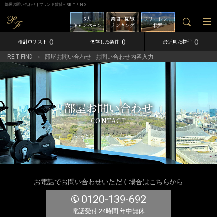
部屋お問い合わせ | ブランド賃貸－REIT FIND
5大
週間／閲覧
フリーレント
キャンペーン
ランキング
検索
0
0
0
検討中リスト
保存した条件
最近見た物件
REIT FIND
部屋お問い合わせ - お問い合わせ内容入力
部屋お問い合わせ
CONTACT
お電話でお問い合わせいただく場合はこちらから
0120-139-692
電話受付 24時間 年中無休