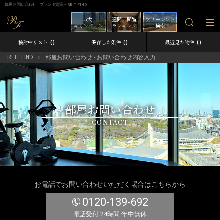
部屋お問い合わせ | ブランド賃貸－REIT FIND
5大
週間／閲覧
フリーレント
キャンペーン
ランキング
検索
0
0
0
検討中リスト
保存した条件
最近見た物件
REIT FIND
部屋お問い合わせ - お問い合わせ内容入力
部屋お問い合わせ
CONTACT
お電話でお問い合わせいただく場合はこちらから
0120-139-692
電話受付 24時間 年中無休