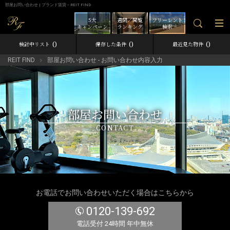
部屋お問い合わせ | ブランド賃貸－REIT FIND
5大
週間／閲覧
フリーレント
キャンペーン
ランキング
検索
0
0
0
検討中リスト
保存した条件
最近見た物件
REIT FIND
部屋お問い合わせ - お問い合わせ内容入力
部屋お問い合わせ
CONTACT
お電話でお問い合わせいただく場合はこちらから
0120-139-692
電話受付 24時間 年中無休