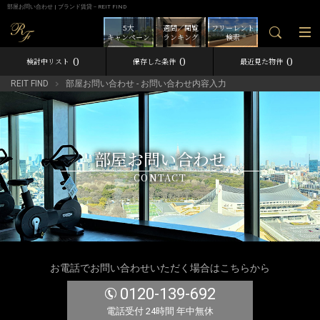
部屋お問い合わせ | ブランド賃貸－REIT FIND
5大
週間／閲覧
フリーレント
キャンペーン
ランキング
検索
0
0
0
検討中リスト
保存した条件
最近見た物件
REIT FIND
部屋お問い合わせ - お問い合わせ内容入力
部屋お問い合わせ
CONTACT
お電話でお問い合わせいただく場合はこちらから
0120-139-692
電話受付 24時間 年中無休