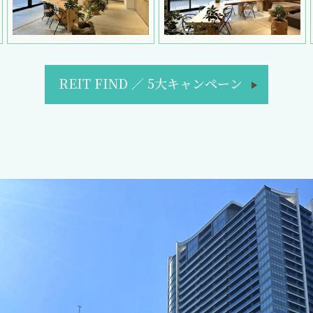
REIT FIND
／
5大キャンペーン