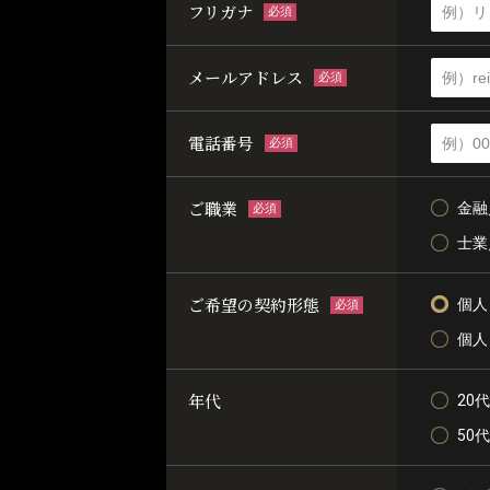
フリガナ
必須
メールアドレス
必須
電話番号
必須
ご職業
金融
必須
士業
ご希望の契約形態
個人
必須
個人
年代
20代
50