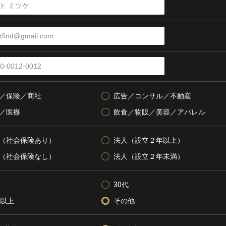
／保険／商社
広告／コンサル／不動産
／医療
飲食／物販／美容／アパレル
（社会保険あり）
法人（設立２年以上）
（社会保険なし）
法人（設立２年未満）
30代
代以上
その他