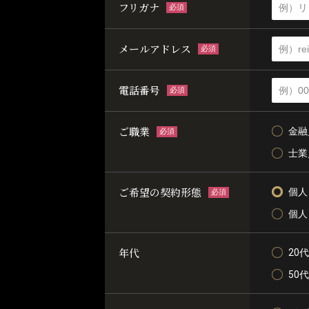
フリガナ
必須
メールアドレス
必須
電話番号
必須
ご職業
金融
必須
士業
ご希望の契約形態
個人
必須
個人
年代
20代
50