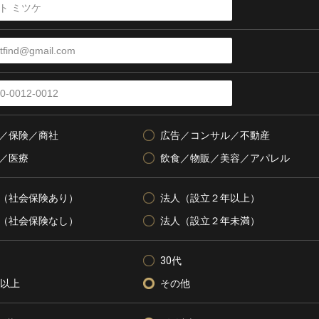
／保険／商社
広告／コンサル／不動産
／医療
飲食／物販／美容／アパレル
（社会保険あり）
法人（設立２年以上）
（社会保険なし）
法人（設立２年未満）
30代
代以上
その他