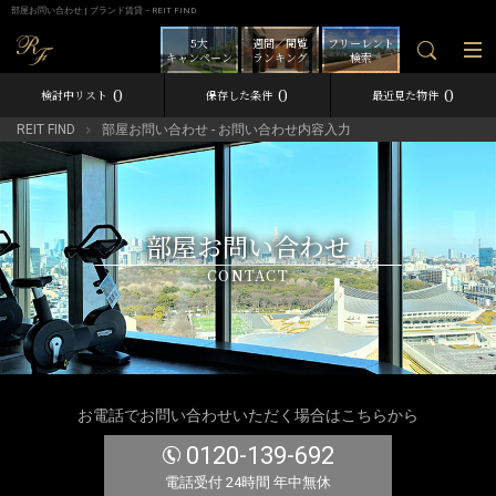
部屋お問い合わせ | ブランド賃貸－REIT FIND
5大
週間／閲覧
フリーレント
キャンペーン
ランキング
検索
0
0
0
検討中リスト
保存した条件
最近見た物件
REIT FIND
部屋お問い合わせ - お問い合わせ内容入力
部屋お問い合わせ
CONTACT
お電話でお問い合わせいただく場合はこちらから
0120-139-692
電話受付 24時間 年中無休