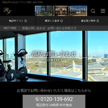
部屋お問い合わせ | ブランド賃貸－REIT FIND
5大
週間／閲覧
フリーレント
キャンペーン
ランキング
検索
0
0
0
検討中リスト
保存した条件
最近見た物件
REIT FIND
部屋お問い合わせ - お問い合わせ内容入力
部屋お問い合わせ
CONTACT
お電話でお問い合わせいただく場合はこちらから
0120-139-692
電話受付 24時間 年中無休