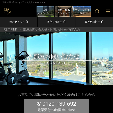
部屋お問い合わせ | ブランド賃貸－REIT FIND
5大
週間／閲覧
フリーレント
キャンペーン
ランキング
検索
0
0
0
検討中リスト
保存した条件
最近見た物件
REIT FIND
部屋お問い合わせ - お問い合わせ内容入力
部屋お問い合わせ
CONTACT
お電話でお問い合わせいただく場合はこちらから
0120-139-692
電話受付 24時間 年中無休