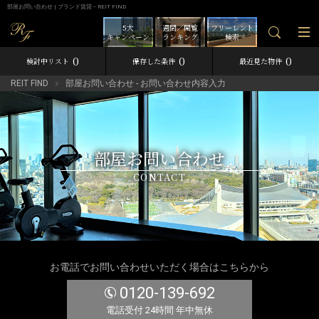
部屋お問い合わせ | ブランド賃貸－REIT FIND
5大
週間／閲覧
フリーレント
キャンペーン
ランキング
検索
0
0
0
検討中リスト
保存した条件
最近見た物件
REIT FIND
部屋お問い合わせ - お問い合わせ内容入力
部屋お問い合わせ
CONTACT
お電話でお問い合わせいただく場合はこちらから
0120-139-692
電話受付 24時間 年中無休