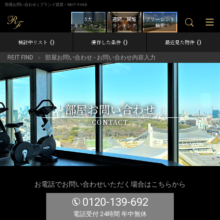
部屋お問い合わせ | ブランド賃貸－REIT FIND
5大
週間／閲覧
フリーレント
キャンペーン
ランキング
検索
0
0
0
検討中リスト
保存した条件
最近見た物件
REIT FIND
部屋お問い合わせ - お問い合わせ内容入力
部屋お問い合わせ
CONTACT
お電話でお問い合わせいただく場合はこちらから
0120-139-692
電話受付 24時間 年中無休