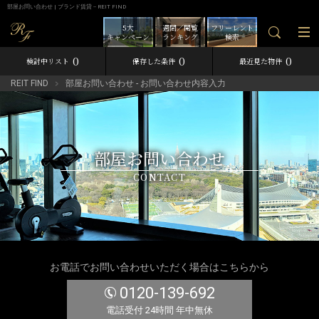
部屋お問い合わせ | ブランド賃貸－REIT FIND
5大
週間／閲覧
フリーレント
キャンペーン
ランキング
検索
0
0
0
検討中リスト
保存した条件
最近見た物件
REIT FIND
部屋お問い合わせ - お問い合わせ内容入力
部屋お問い合わせ
CONTACT
お電話でお問い合わせいただく場合はこちらから
0120-139-692
電話受付 24時間 年中無休