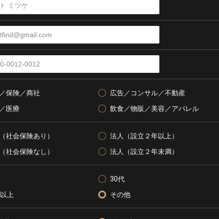
／保険／商社
広告／コンサル／不動産
／医療
飲食／物販／美容／アパレル
（社会保険あり）
法人（設立２年以上）
（社会保険なし）
法人（設立２年未満）
30代
代以上
その他