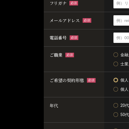
フリガナ
必須
メールアドレス
必須
電話番号
必須
ご職業
金融
必須
士業
ご希望の契約形態
個人
必須
個人
年代
20代
50