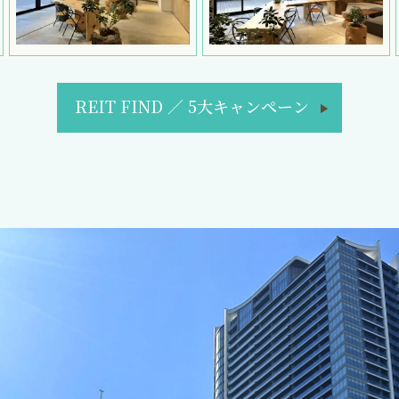
REIT FIND
／
5大キャンペーン