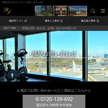
部屋お問い合わせ | ブランド賃貸－REIT FIND
5大
週間／閲覧
フリーレント
キャンペーン
ランキング
検索
0
0
0
検討中リスト
保存した条件
最近見た物件
REIT FIND
部屋お問い合わせ - お問い合わせ内容入力
部屋お問い合わせ
CONTACT
お電話でお問い合わせいただく場合はこちらから
0120-139-692
電話受付 24時間 年中無休