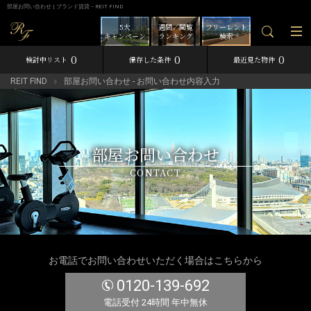
部屋お問い合わせ | ブランド賃貸－REIT FIND
5大
週間／閲覧
フリーレント
キャンペーン
ランキング
検索
0
0
0
検討中リスト
保存した条件
最近見た物件
REIT FIND
部屋お問い合わせ - お問い合わせ内容入力
部屋お問い合わせ
CONTACT
お電話でお問い合わせいただく場合はこちらから
0120-139-692
電話受付 24時間 年中無休