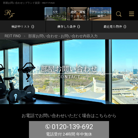
部屋お問い合わせ | ブランド賃貸－REIT FIND
5大
週間／閲覧
フリーレント
キャンペーン
ランキング
検索
0
0
0
検討中リスト
保存した条件
最近見た物件
REIT FIND
部屋お問い合わせ - お問い合わせ内容入力
部屋お問い合わせ
CONTACT
お電話でお問い合わせいただく場合はこちらから
0120-139-692
電話受付 24時間 年中無休