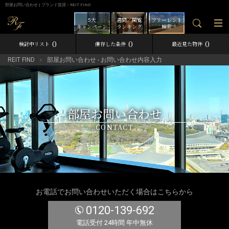
部屋お問い合わせ | ブランド賃貸－REIT FIND
5大
週間／閲覧
フリーレント
キャンペーン
ランキング
検索
0
0
0
検討中リスト
保存した条件
最近見た物件
REIT FIND
部屋お問い合わせ - お問い合わせ内容入力
部屋お問い合わせ
CONTACT
お電話でお問い合わせいただく場合はこちらから
0120-139-692
電話受付 24時間 年中無休