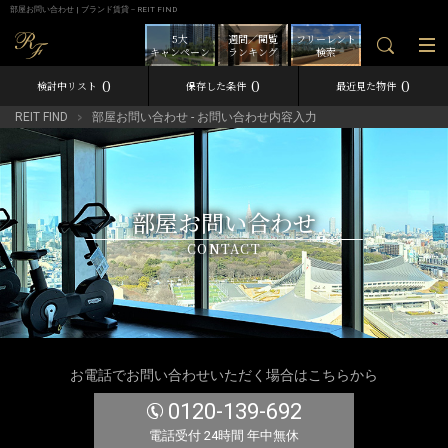
部屋お問い合わせ | ブランド賃貸－REIT FIND
5大
週間／閲覧
フリーレント
キャンペーン
ランキング
検索
0
0
0
検討中リスト
保存した条件
最近見た物件
REIT FIND
部屋お問い合わせ - お問い合わせ内容入力
部屋お問い合わせ
CONTACT
お電話でお問い合わせいただく場合はこちらから
0120-139-692
電話受付 24時間 年中無休