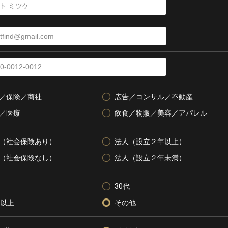
／保険／商社
広告／コンサル／不動産
／医療
飲食／物販／美容／アパレル
（社会保険あり）
法人（設立２年以上）
（社会保険なし）
法人（設立２年未満）
30代
代以上
その他