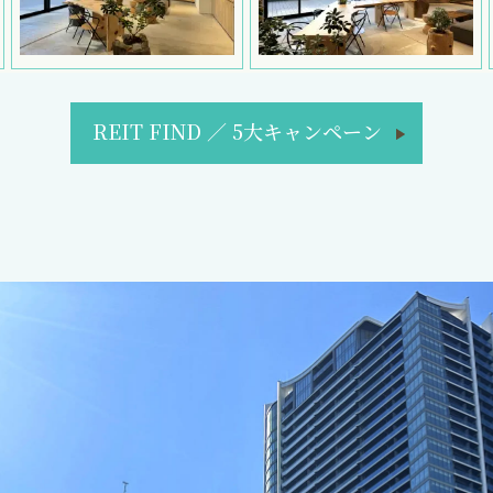
REIT FIND
／
5大キャンペーン