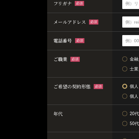
フリガナ
必須
メールアドレス
必須
電話番号
必須
ご職業
金融
必須
士業
ご希望の契約形態
個人
必須
個人
年代
20代
50