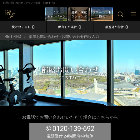
部屋お問い合わせ | ブランド賃貸－REIT FIND
5大
週間／閲覧
フリーレント
キャンペーン
ランキング
検索
0
0
0
検討中リスト
保存した条件
最近見た物件
REIT FIND
部屋お問い合わせ - お問い合わせ内容入力
部屋お問い合わせ
CONTACT
お電話でお問い合わせいただく場合はこちらから
0120-139-692
電話受付 24時間 年中無休