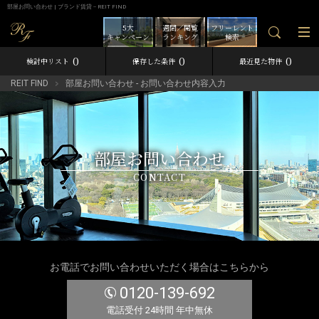
部屋お問い合わせ | ブランド賃貸－REIT FIND
5大
週間／閲覧
フリーレント
キャンペーン
ランキング
検索
0
0
0
検討中リスト
保存した条件
最近見た物件
REIT FIND
部屋お問い合わせ - お問い合わせ内容入力
部屋お問い合わせ
CONTACT
お電話でお問い合わせいただく場合はこちらから
0120-139-692
電話受付 24時間 年中無休