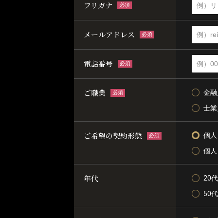
フリガナ
必須
メールアドレス
必須
電話番号
必須
ご職業
金融
必須
士業
ご希望の契約形態
個人
必須
個人
年代
20代
50