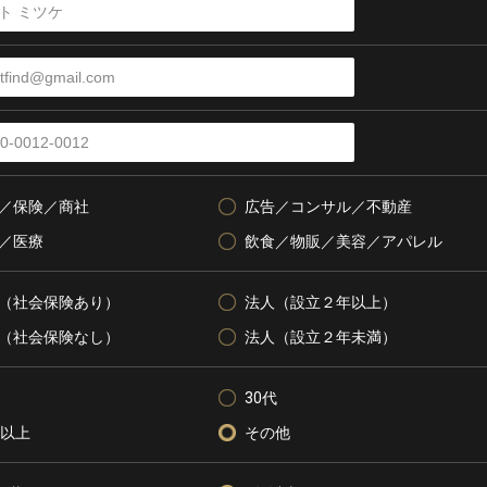
／保険／商社
広告／コンサル／不動産
／医療
飲食／物販／美容／アパレル
（社会保険あり）
法人（設立２年以上）
（社会保険なし）
法人（設立２年未満）
30代
代以上
その他