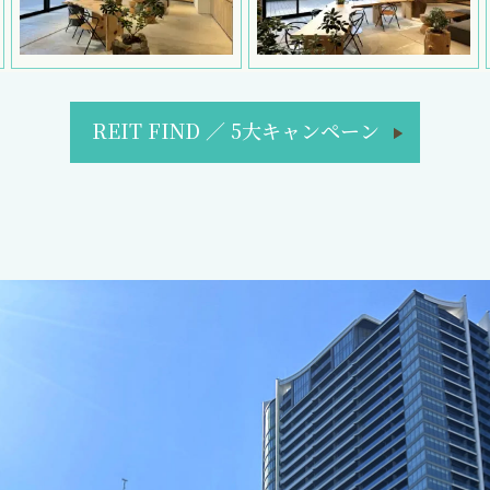
REIT FIND
／
5大キャンペーン