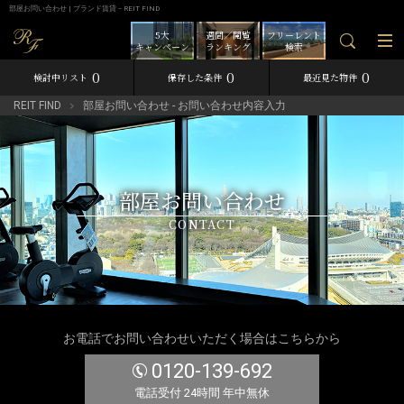
部屋お問い合わせ | ブランド賃貸－REIT FIND
5大
週間／閲覧
フリーレント
キャンペーン
ランキング
検索
0
0
0
検討中リスト
保存した条件
最近見た物件
REIT FIND
部屋お問い合わせ - お問い合わせ内容入力
部屋お問い合わせ
CONTACT
お電話でお問い合わせいただく場合はこちらから
0120-139-692
電話受付 24時間 年中無休