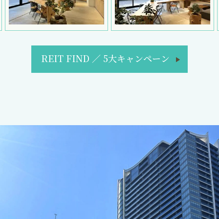
REIT FIND
／
5大キャンペーン