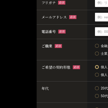
フリガナ
必須
メールアドレス
必須
電話番号
必須
ご職業
金融
必須
士業
ご希望の契約形態
個人
必須
個人
年代
20代
50