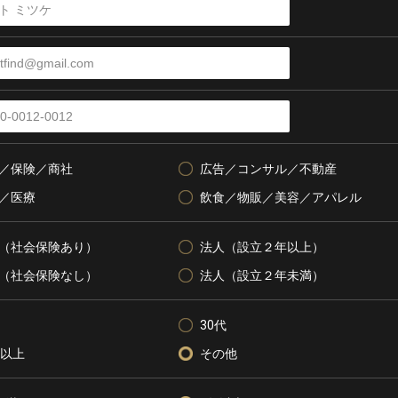
／保険／商社
広告／コンサル／不動産
／医療
飲食／物販／美容／アパレル
（社会保険あり）
法人（設立２年以上）
（社会保険なし）
法人（設立２年未満）
30代
代以上
その他