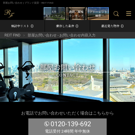
部屋お問い合わせ | ブランド賃貸－REIT FIND
5大
週間／閲覧
フリーレント
キャンペーン
ランキング
検索
0
0
0
検討中リスト
保存した条件
最近見た物件
REIT FIND
部屋お問い合わせ - お問い合わせ内容入力
部屋お問い合わせ
CONTACT
お電話でお問い合わせいただく場合はこちらから
0120-139-692
電話受付 24時間 年中無休