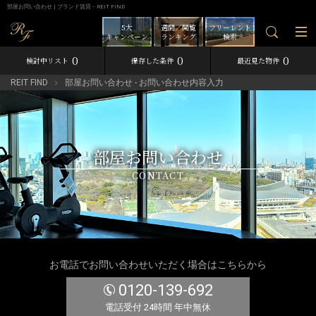
部屋お問い合わせ | ブランド賃貸－REIT FIND
5大
週間／閲覧
フリーレント
キャンペーン
ランキング
検索
0
0
0
検討中リスト
保存した条件
最近見た物件
REIT FIND
部屋お問い合わせ - お問い合わせ内容入力
部屋お問い合わせ
CONTACT
お電話でお問い合わせいただく場合はこちらから
0120-139-692
電話受付 24時間 年中無休