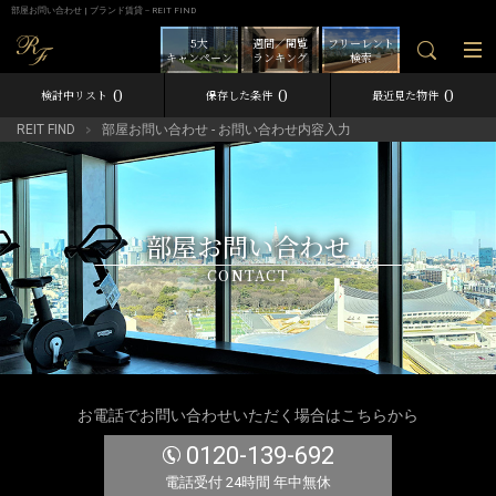
部屋お問い合わせ | ブランド賃貸－REIT FIND
5大
週間／閲覧
フリーレント
キャンペーン
ランキング
検索
0
0
0
検討中リスト
保存した条件
最近見た物件
REIT FIND
部屋お問い合わせ - お問い合わせ内容入力
部屋お問い合わせ
CONTACT
お電話でお問い合わせいただく場合はこちらから
0120-139-692
電話受付 24時間 年中無休