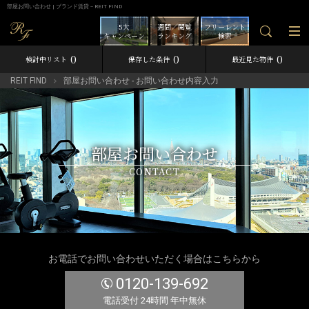
部屋お問い合わせ | ブランド賃貸－REIT FIND
5大
週間／閲覧
フリーレント
キャンペーン
ランキング
検索
0
0
0
検討中リスト
保存した条件
最近見た物件
REIT FIND
部屋お問い合わせ - お問い合わせ内容入力
部屋お問い合わせ
CONTACT
お電話でお問い合わせいただく場合はこちらから
0120-139-692
電話受付 24時間 年中無休