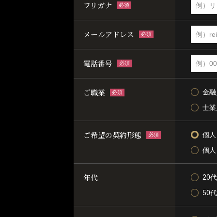
フリガナ
必須
メールアドレス
必須
電話番号
必須
ご職業
金融
必須
士業
ご希望の契約形態
個人
必須
個人
年代
20代
50