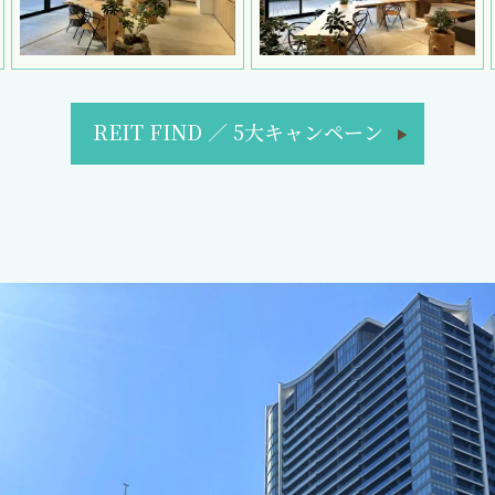
REIT FIND
／
5大キャンペーン