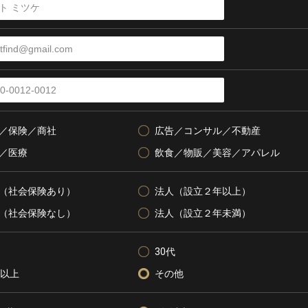
／保険／商社
広告／コンサル／不動産
／医療
飲食／物販／美容／アパレル
（社会保険あり）
法人（設立２年以上）
（社会保険なし）
法人（設立２年未満）
30代
代以上
その他