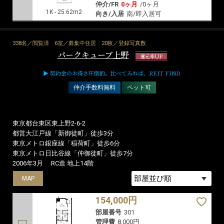
2018年10月
RC造 地上12階
MAP
125,000円
部屋番号
402
管理費
18,000円
敷/礼
0ヶ月
/
1.0ヶ月
仲介/FR
0ヶ月
/
0ヶ月
1K - 25.62m2
向き/入居
南/即入居可
338名／閲覧済
6室／募集中住居
20枚／登録写真数
パークキューブ上野
還元率UP
▶ 契約金のお得さ圧倒的。比べてみれば、REIT FIND
仲介手数料無料
ペット可