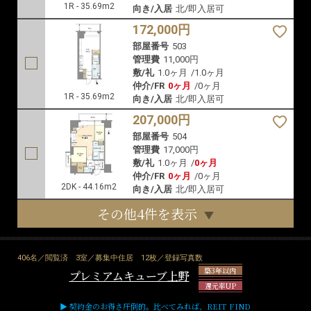
1R - 35.69m2
向き/入居
北/即入居可
172,000円
部屋番号
503
管理費
11,000円
敷/礼
1.0ヶ月
/
1.0ヶ月
仲介/FR
0ヶ月
/
0ヶ月
1R - 35.69m2
向き/入居
北/即入居可
207,000円
部屋番号
504
管理費
17,000円
敷/礼
1.0ヶ月
/
0ヶ月
仲介/FR
0ヶ月
/
0ヶ月
2DK - 44.16m2
向き/入居
北/即入居可
その他4件を表示
406名／閲覧済
3室／募集中住居
12枚／登録写真数
築3年以内
プレミアムキューブ上野
還元率UP
▶ 契約金のお得さ圧倒的。比べてみれば、REIT FIND