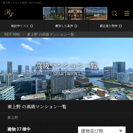
東上野｜ブランド賃貸－REIT FIND
5大
週間／閲覧
フリーレント
キャンペーン
ランキング
検索
0
0
0
検討中リスト
保存した条件
最近見た物件
REIT FIND
東上野 の高級マンション一覧
高級マンション一覧
APARTMENT
東上野 の高級マンション一覧
東上野
建物 37 棟中