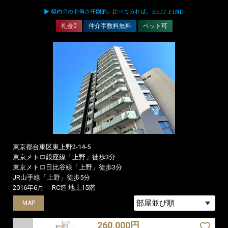
▶ 契約金のお得さ圧倒的。比べてみれば、REIT FIND
礼金0
仲介手数料無料
ペット可
東京都台東区東上野2-14-5
東京メトロ銀座線「上野」徒歩3分
東京メトロ日比谷線「上野」徒歩3分
JR山手線「上野」徒歩5分
2016年6月
RC造 地上15階
MAP
MAP
MAP
260,000円