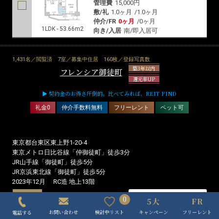
224名／閲覧済
2室／募集中住居
44枚／登録写真数
パークアクシス東上野
還元率UP
▶ 契約金のお得さ圧倒的。比べてみれば、REIT FIND
仲介手数料無料
ペット可
東京都台東区東上野6-27-3
東京メトロ銀座線「稲荷町」徒歩7分
東京メトロ日比谷線「入谷」徒歩8分
JR山手線「上野」徒歩9分
0
2015年1月
RC造 地上13階
キャンペーン
フリーレント
検討中リスト
お問い合わせ
電話する