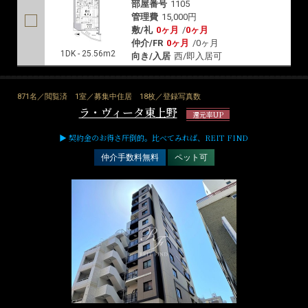
部屋番号
1105
管理費
15,000円
敷/礼
0ヶ月
/
0ヶ月
仲介/FR
0ヶ月
/
0ヶ月
1DK - 25.56m2
向き/入居
西/即入居可
871名／閲覧済
1室／募集中住居
18枚／登録写真数
ラ・ヴィータ東上野
還元率UP
▶ 契約金のお得さ圧倒的。比べてみれば、REIT FIND
仲介手数料無料
ペット可