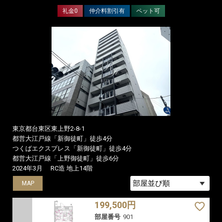
礼金0
仲介料割引有
ペット可
東京都台東区東上野2-8-1
都営大江戸線「新御徒町」徒歩4分
つくばエクスプレス「新御徒町」徒歩4分
都営大江戸線「上野御徒町」徒歩6分
2024年3月
RC造 地上14階
MAP
MAP
MAP
199,500円
部屋番号
901