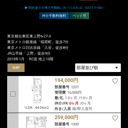
東京都台東区東上野1-23-9
都営大江戸線「新御徒町」徒歩5分
東京メトロ日比谷線「仲御徒町」徒歩5分
JR山手線「御徒町」徒歩7分
2021年2月
RC造 地上10階
MAP
189,000円
部屋番号
703
管理費
10,000円
敷/礼
1.0ヶ月
/
1.0ヶ月
仲介/FR
1.0ヶ月
/
0ヶ月
1LDK - 43.07m2
向き/入居
南/8月下旬