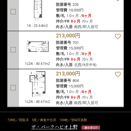
部屋番号
203
管理費
10,000円
敷/礼
1.0ヶ月
/
0ヶ月
仲介/FR
0ヶ月
/
0ヶ月
1K - 25.64m2
向き/入居
南西/即入居可
213,000円
部屋番号
701
管理費
15,000円
敷/礼
1.0ヶ月
/
0ヶ月
仲介/FR
0ヶ月
/
0ヶ月
1LDK - 40.67m2
向き/入居
北西/9月中旬
213,000円
部屋番号
804
管理費
15,000円
敷/礼
1.0ヶ月
/
0ヶ月
仲介/FR
0ヶ月
/
0ヶ月
1LDK - 40.67m2
向き/入居
南西/即入居可
728名／閲覧済
5室／募集中住居
100枚／登録写真数
ザ・パークハビオ上野
還元率UP