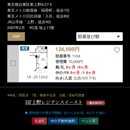
東京都台東区東上野6-27-5
東京メトロ銀座線「稲荷町」徒歩7分
東京メトロ日比谷線「入谷」徒歩8分
JR山手線「上野」徒歩9分
2007年2月
RC造 地上11階
MAP
126,000円
部屋番号
1104
管理費
10,000円
敷/礼
0ヶ月
/
0ヶ月
仲介/FR
0ヶ月
/
1.0ヶ月
1R - 25.12m2
向き/入居
北西/9月下旬
446名／閲覧済
7室／募集中住居
22枚／登録写真数
HF上野レジデンスイースト
還元率UP
▶ 契約金のお得さ圧倒的。比べてみれば、REIT FIND
礼金0
仲介手数料無料
ペット可