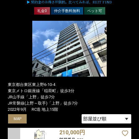
▶ 契約金のお得さ圧倒的。比べてみれば、REIT FIND
礼金0
仲介手数料無料
ペット可
東京都台東区東上野6-10-4
東京メトロ銀座線「稲荷町」徒歩3分
JR山手線「上野」徒歩7分
JR常磐線(上野～取手)「上野」徒歩7分
2022年9月
RC造 地上15階
MAP
MAP
MAP
210,000円