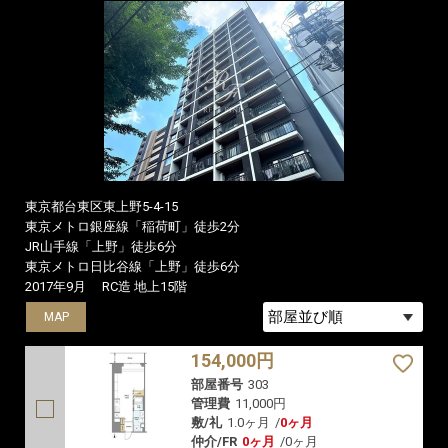
東京都台東区東上野5-4-15
東京メトロ銀座線「稲荷町」徒歩2分
JR山手線「上野」徒歩6分
東京メトロ日比谷線「上野」徒歩6分
2017年9月
RC造 地上15階
MAP
MAP
MAP
154,000円
部屋番号
303
管理費
11,000円
敷/礼
1.0ヶ月
/
0ヶ月
仲介/FR
0ヶ月
/
0ヶ月