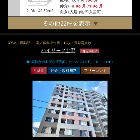
敷/礼
1.0ヶ月
/
0ヶ月
仲介/FR
0ヶ月
/
1.0ヶ月
2LDK - 43.50m2
向き/入居
南/即入居可
その他22件を表示
393名／閲覧済
1室／募集中住居
19枚／登録写真数
ハイリーフ上野
還元率UP
▶ 契約金のお得さ圧倒的。比べてみれば、REIT FIND
礼金0
仲介手数料無料
フリーレント