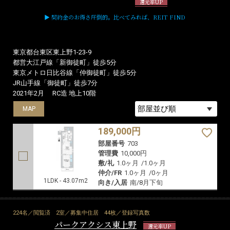
管理費
8,000円
敷/礼
1.0ヶ月
/
1.0ヶ月
仲介/FR
0ヶ月
/
0ヶ月
1DK - 30.60m2
向き/入居
東/即入居可
160,000円
部屋番号
601
管理費
8,000円
敷/礼
1.0ヶ月
/
1.0ヶ月
仲介/FR
0ヶ月
/
0ヶ月
1R - 35.42m2
向き/入居
南/即入居可
その他3件を表示
369名／閲覧済
1室／募集中住居
64枚／登録写真数
築7年以内
レジデンスオーデ
還元率UP
▶ 契約金のお得さ圧倒的。比べてみれば、REIT FIND