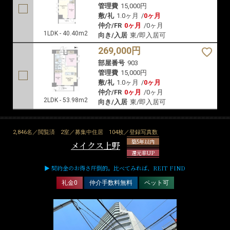
管理費
15,000円
敷/礼
1.0ヶ月
/
0ヶ月
仲介/FR
0ヶ月
/
0ヶ月
1LDK - 40.40m2
向き/入居
東/即入居可
269,000円
部屋番号
903
管理費
15,000円
敷/礼
1.0ヶ月
/
0ヶ月
仲介/FR
0ヶ月
/
0ヶ月
2LDK - 53.98m2
向き/入居
東/即入居可
2,846名／閲覧済
2室／募集中住居
104枚／登録写真数
築5年以内
メイクス上野
還元率UP
▶ 契約金のお得さ圧倒的。比べてみれば、REIT FIND
礼金0
仲介手数料無料
ペット可