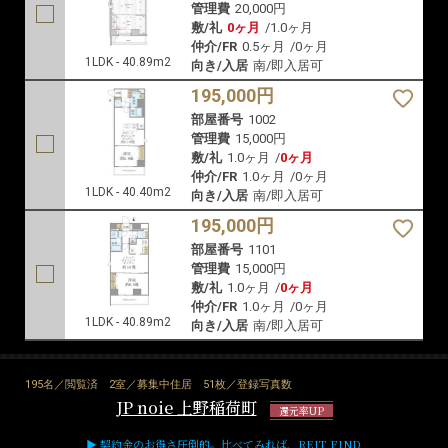
管理費
20,000円
敷/礼
0ヶ月
/
1.0ヶ月
仲介/FR
0.5ヶ月
/
0ヶ月
1LDK - 40.89m2
向き/入居
南/即入居可
195,000円
部屋番号
1002
管理費
15,000円
敷/礼
1.0ヶ月
/
0ヶ月
仲介/FR
1.0ヶ月
/
0ヶ月
1LDK - 40.40m2
向き/入居
南/即入居可
195,000円
部屋番号
1101
管理費
15,000円
敷/礼
1.0ヶ月
/
0ヶ月
仲介/FR
1.0ヶ月
/
0ヶ月
1LDK - 40.89m2
向き/入居
南/即入居可
195名／閲覧済
2室／募集中住居
51枚／登録写真数
JP noie 上野稲荷町
還元率UP
▶ 契約金のお得さ圧倒的。比べてみれば、REIT FIND