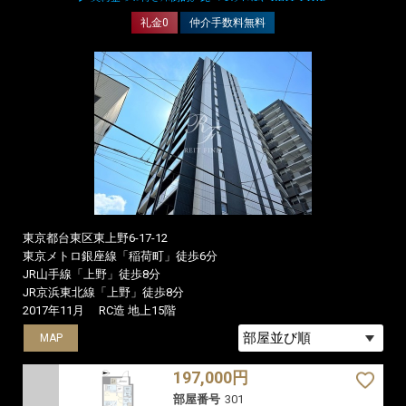
礼金0
仲介手数料無料
東京都台東区東上野6-17-12
東京メトロ銀座線「稲荷町」徒歩6分
JR山手線「上野」徒歩8分
JR京浜東北線「上野」徒歩8分
2017年11月
RC造 地上15階
MAP
MAP
197,000円
部屋番号
301