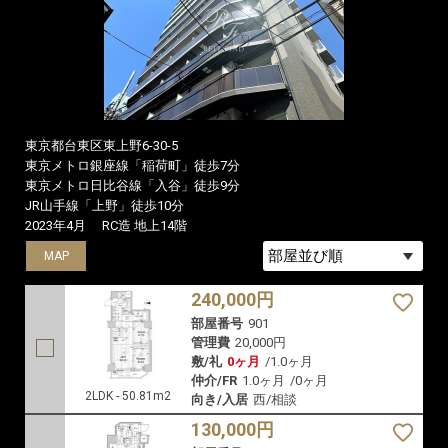
東京都台東区東上野6-30-5
東京メトロ銀座線「稲荷町」徒歩7分
東京メトロ日比谷線「入谷」徒歩9分
JR山手線「上野」徒歩10分
2023年4月
RC造 地上14階
MAP
MAP
240,000円
部屋番号
901
管理費
20,000円
敷/礼
0ヶ月
/
1.0ヶ月
仲介/FR
1.0ヶ月
/
0ヶ月
2LDK - 50.81m2
向き/入居
西/相談
130,000円