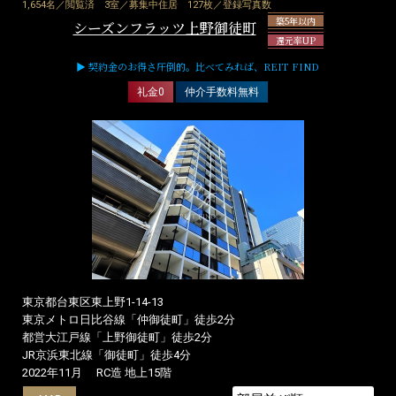
1,654名／閲覧済
3室／募集中住居
127枚／登録写真数
築5年以内
シーズンフラッツ上野御徒町
還元率UP
▶ 契約金のお得さ圧倒的。比べてみれば、REIT FIND
礼金0
仲介手数料無料
東京都台東区東上野1-14-13
東京メトロ日比谷線「仲御徒町」徒歩2分
都営大江戸線「上野御徒町」徒歩2分
JR京浜東北線「御徒町」徒歩4分
2022年11月
RC造 地上15階