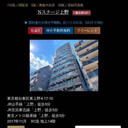
110名／閲覧済
5室／募集中住居
20枚／登録写真数
Nステージ上野
還元率UP
▶ 契約金のお得さ圧倒的。比べてみれば、REIT FIND
礼金0
仲介手数料無料
フリーレント
東京都台東区東上野4-17-10
JR山手線「上野」徒歩5分
JR京浜東北線「上野」徒歩5分
東京メトロ銀座線「上野」徒歩5分
2017年11月
RC造 地上14階