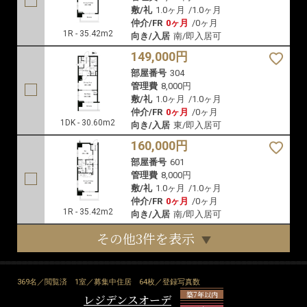
東京都台東区東上野2-6-2
都営大江戸線「新御徒町」徒歩3分
東京メトロ銀座線「稲荷町」徒歩6分
東京メトロ日比谷線「仲御徒町」徒歩7分
2006年3月
RC造 地上14階
MAP
MAP
MAP
154,000円
部屋番号
301
管理費
8,000円
敷/礼
1.0ヶ月
/
1.0ヶ月
仲介/FR
0ヶ月
/
0ヶ月
1R - 35.42m2
向き/入居
南/即入居可
149,000円
部屋番号
304