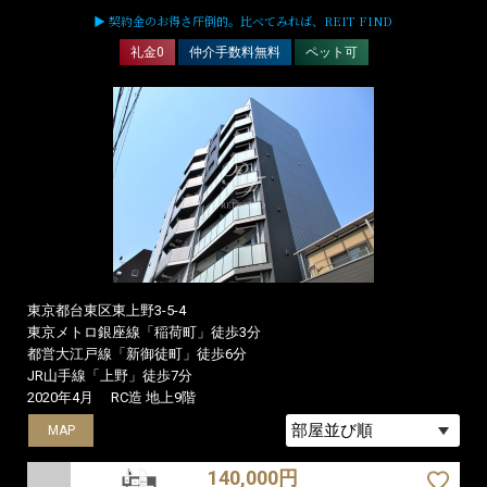
▶ 契約金のお得さ圧倒的。比べてみれば、REIT FIND
礼金0
仲介手数料無料
ペット可
東京都台東区東上野3-5-4
東京メトロ銀座線「稲荷町」徒歩3分
都営大江戸線「新御徒町」徒歩6分
JR山手線「上野」徒歩7分
2020年4月
RC造 地上9階
MAP
MAP
MAP
140,000円