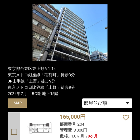
東京都台東区東上野6-1-14
東京メトロ銀座線「稲荷町」徒歩3分
JR山手線「上野」徒歩9分
東京メトロ日比谷線「上野」徒歩9分
2024年7月
RC造 地上15階
MAP
MAP
MAP
165,000円
部屋番号
204
管理費
8,000円
敷/礼
1.0ヶ月
/
0ヶ月