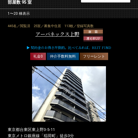
部屋数 95 室
1〜20 棟表示
445名／閲覧済
25室／募集中住居
113枚／登録写真数
新 築
アーバネックス上野
還元率UP
▶ 契約金のお得さ圧倒的。比べてみれば、REIT FIND
礼金0
仲介手数料無料
フリーレント
東京都台東区東上野3-5-11
東京メトロ銀座線「稲荷町」徒歩3分