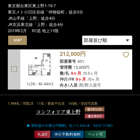
東京都台東区東上野1-19-7
東京メトロ日比谷線「仲御徒町」徒歩3分
JR山手線「上野」徒歩4分
JR京浜東北線「上野」徒歩4分
2019年2月
RC造 地上11階
MAP
212,000円
部屋番号
601
管理費
15,000円
敷/礼
0ヶ月
/
0.5ヶ月
仲介/FR
0ヶ月
/
0ヶ月
1LDK - 40.44m2
向き/入居
西/即入居可
1,848名／閲覧済
11室／募集中住居
160枚／登録写真数
築3年以内
コンフォリア東上野
還元率UP
▶ 契約金のお得さ圧倒的。比べてみれば、REIT FIND
礼金0
仲介手数料無料
ペット可