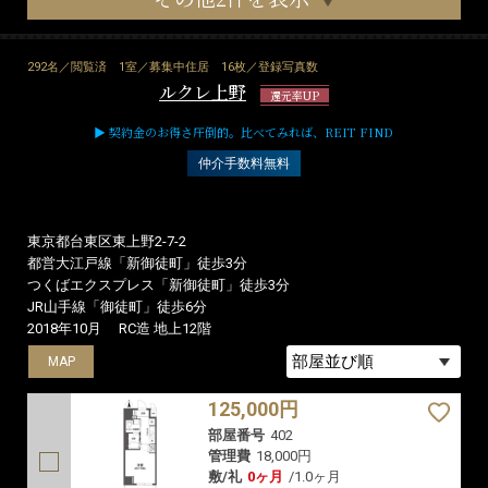
292名／閲覧済
1室／募集中住居
16枚／登録写真数
ルクレ上野
還元率UP
▶ 契約金のお得さ圧倒的。比べてみれば、REIT FIND
仲介手数料無料
東京都台東区東上野2-7-2
都営大江戸線「新御徒町」徒歩3分
つくばエクスプレス「新御徒町」徒歩3分
JR山手線「御徒町」徒歩6分