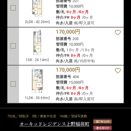
部屋番号
201
管理費
10,000円
敷/礼
0ヶ月
/
0ヶ月
仲介/FR
0ヶ月
/
0ヶ月
2LDK - 42.20m2
向き/入居
南/即入居可
170,000円
部屋番号
203
管理費
10,000円
敷/礼
1.0ヶ月
/
1.0ヶ月
仲介/FR
0ヶ月
/
0ヶ月
1DK - 26.14m2
向き/入居
南/10月中旬
170,000円
部屋番号
404
管理費
15,000円
敷/礼
0ヶ月
/
0ヶ月
仲介/FR
0ヶ月
/
0ヶ月
1LDK - 35.69m2
向き/入居
南/即入居可
752名／閲覧済
3室／募集中住居
160枚／登録写真数
築7年以内
オーキッドレジデンス上野稲荷町
還元率UP