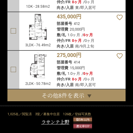
仲介/FR
0ヶ月
/
0ヶ月
1DK - 28.58m2
向き/入居
東/即入居可
435,000円
部屋番号
412
管理費
20,000円
敷/礼
1.0ヶ月
/
0ヶ月
仲介/FR
0ヶ月
/
0ヶ月
3LDK - 76.49m2
向き/入居
南/9月上旬
275,000円
部屋番号
414
管理費
15,000円
敷/礼
1.0ヶ月
/
0ヶ月
仲介/FR
0ヶ月
/
0ヶ月
2LDK - 50.78m2
向き/入居
南/即入居可
その他8件を表示
1,025名／閲覧済
3室／募集中住居
126枚／登録写真数
築5年以内
ラサンテ上野
還元率UP