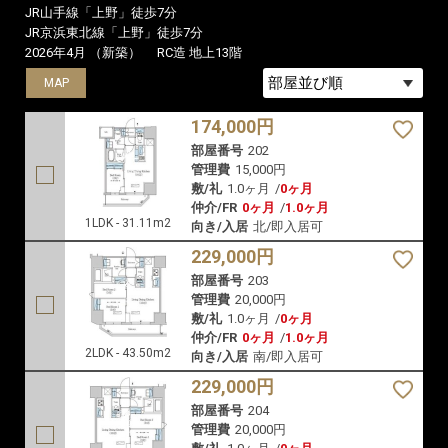
JR山手線「上野」徒歩7分
JR京浜東北線「上野」徒歩7分
2026年4月 （新築）
RC造 地上13階
MAP
MAP
MAP
174,000円
部屋番号
202
管理費
15,000円
敷/礼
1.0ヶ月
/
0ヶ月
仲介/FR
0ヶ月
/
1.0ヶ月
1LDK - 31.11m2
向き/入居
北/即入居可
229,000円
部屋番号
203
管理費
20,000円
敷/礼
1.0ヶ月
/
0ヶ月
仲介/FR
0ヶ月
/
1.0ヶ月
2LDK - 43.50m2
向き/入居
南/即入居可
229,000円
部屋番号
204
管理費
20,000円