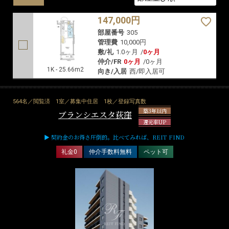
147,000円
部屋番号
305
管理費
10,000円
敷/礼
1.0ヶ月
/
0ヶ月
仲介/FR
0ヶ月
/
0ヶ月
1K - 25.66m2
向き/入居
西/即入居可
564名／閲覧済
1室／募集中住居
1枚／登録写真数
築3年以内
ブランシエスタ荻窪
還元率UP
▶ 契約金のお得さ圧倒的。比べてみれば、REIT FIND
礼金0
仲介手数料無料
ペット可