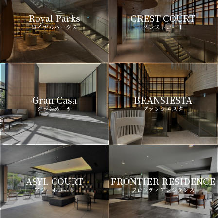
Royal Parks
CREST COURT
ロイヤルパークス
クレストコート
Gran Casa
BRANSIESTA
グランカーサ
ブランシエスタ
ASYL COURT
FRONTIER RESIDENCE
アジールコート
フロンティアレジデンス