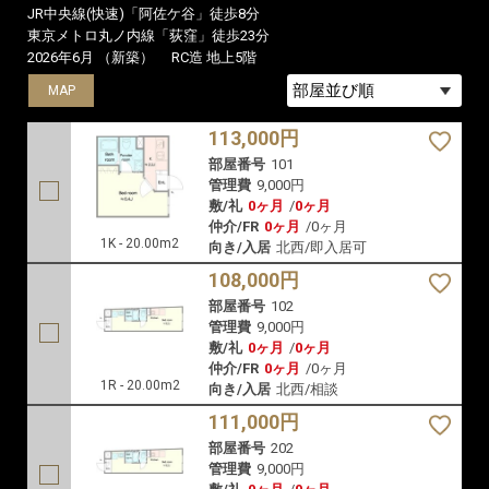
JR中央線(快速)「阿佐ケ谷」徒歩8分
東京メトロ丸ノ内線「荻窪」徒歩23分
2026年6月 （新築）
RC造 地上5階
MAP
MAP
MAP
113,000円
部屋番号
101
管理費
9,000円
敷/礼
0ヶ月
/
0ヶ月
仲介/FR
0ヶ月
/
0ヶ月
1K - 20.00m2
向き/入居
北西/即入居可
108,000円
部屋番号
102
管理費
9,000円
敷/礼
0ヶ月
/
0ヶ月
仲介/FR
0ヶ月
/
0ヶ月
1R - 20.00m2
向き/入居
北西/相談
111,000円
部屋番号
202
管理費
9,000円