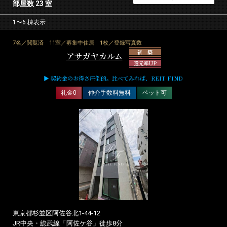
部屋数 23 室
1〜6 棟表示
7名／閲覧済
11室／募集中住居
1枚／登録写真数
新 築
アサガヤカルム
還元率UP
▶ 契約金のお得さ圧倒的。比べてみれば、REIT FIND
礼金0
仲介手数料無料
ペット可
東京都杉並区阿佐谷北1-44-12
JR中央・総武線「阿佐ケ谷」徒歩8分