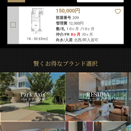
150,000円
部屋番号
209
管理費
12,000円
敷/礼
1.0ヶ月
/
1.0ヶ月
仲介/FR
0ヶ月
/
0ヶ月
1K - 30.65m2
向き/入居
北西/即入居可
賢くお得なブランド選択
Park Axis
RESIDIA
パークアクシス
レジディア