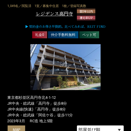
1,049名／閲覧済
1室／募集中住居
1枚／登録写真数
築5年以内
レジデンス高円寺
還元率UP
▶ 契約金のお得さ圧倒的。比べてみれば、REIT FIND
礼金0
仲介手数料無料
ペット可
東京都杉並区高円寺北4-1-12
JR中央・総武線「高円寺」徒歩8分
JR中央線(快速)「高円寺」徒歩8分
JR中央・総武線「阿佐ケ谷」徒歩11分
2023年3月
RC造 地上5階
MAP