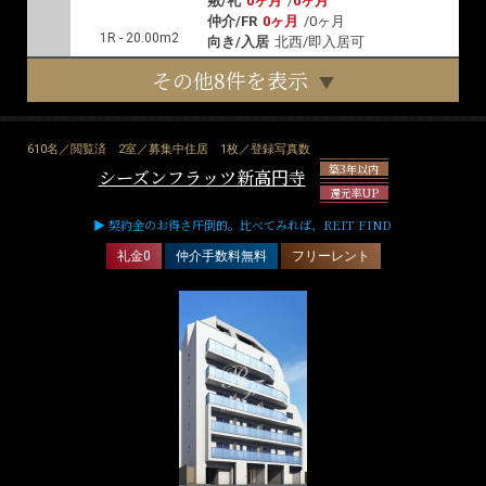
敷/礼
0ヶ月
/
0ヶ月
仲介/FR
0ヶ月
/
0ヶ月
1R - 20.00m2
向き/入居
北西/即入居可
その他8件を表示
610名／閲覧済
2室／募集中住居
1枚／登録写真数
築3年以内
シーズンフラッツ新高円寺
還元率UP
▶ 契約金のお得さ圧倒的。比べてみれば、REIT FIND
礼金0
仲介手数料無料
フリーレント