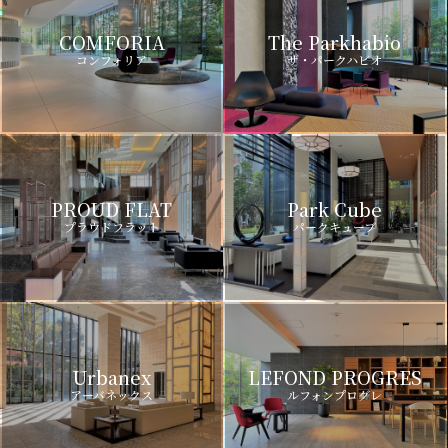
COMFORIA
The Parkhabio
コンフォリア
ザ・パークハビオ
PROUD FLAT
Park Cube
プラウドフラット
パークキューブ
Urbanex
LEFOND PROGRES
アーバネックス
ルフォンプログレ