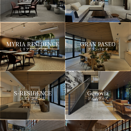
シーズンフラッツ
ドゥーエ
MYRIA RESIDENCE
GRAN PASEO
ミリアレジデンス
グランパセオ
S-RESIDENCE
Genovia
エスレジデンス
ジェノヴィア