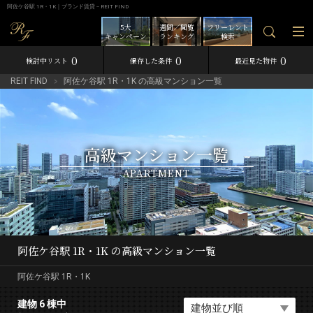
阿佐ケ谷駅 1R・1K｜ブランド賃貸－REIT FIND
5大
週間／閲覧
フリーレント
キャンペーン
ランキング
検索
0
0
0
検討中リスト
保存した条件
最近見た物件
REIT FIND
阿佐ケ谷駅 1R・1K の高級マンション一覧
高級マンション一覧
APARTMENT
阿佐ケ谷駅 1R・1K の高級マンション一覧
阿佐ケ谷駅 1R・1K
建物 6 棟中