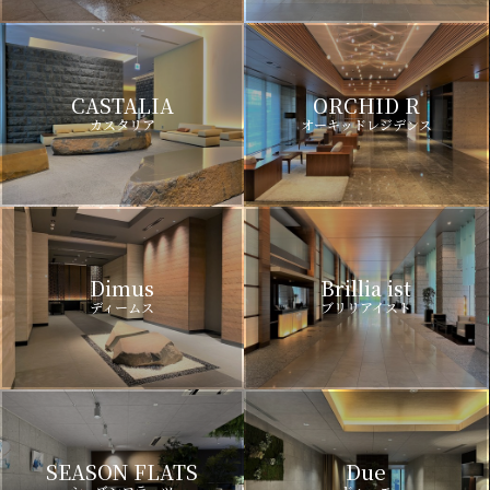
CASTALIA
ORCHID R
カスタリア
オーキッドレジデンス
Dimus
Brillia ist
ディームス
ブリリアイスト
SEASON FLATS
Due