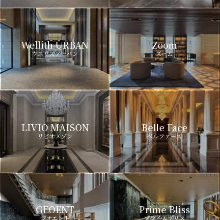
Wellith URBAN
Zoom
ウエリスアーバン
ズーム
LIVIO MAISON
Belle Face
リビオメゾン
ベルファース
GEOENT
Prime Bliss
ジオエント
プライムブリス