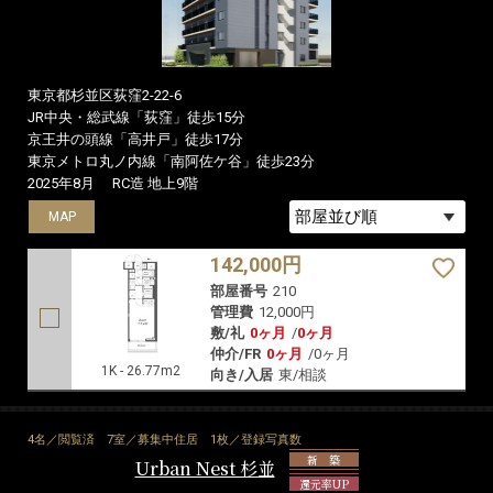
東京都杉並区荻窪2-22-6
JR中央・総武線「荻窪」徒歩15分
京王井の頭線「高井戸」徒歩17分
東京メトロ丸ノ内線「南阿佐ケ谷」徒歩23分
2025年8月
RC造 地上9階
MAP
142,000円
部屋番号
210
管理費
12,000円
敷/礼
0ヶ月
/
0ヶ月
仲介/FR
0ヶ月
/
0ヶ月
1K - 26.77m2
向き/入居
東/相談
4名／閲覧済
7室／募集中住居
1枚／登録写真数
新 築
Urban Nest 杉並
還元率UP