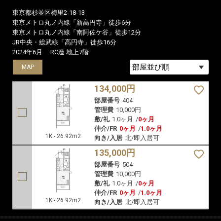
東京都杉並区梅里2-18-13
東京メトロ丸ノ内線「新高円寺」徒歩6分
東京メトロ丸ノ内線「南阿佐ケ谷」徒歩12分
JR中央・総武線「高円寺」徒歩16分
2024年6月
RC造 地上7階
MAP
MAP
134,000円
部屋番号
404
管理費
10,000円
敷/礼
1.0ヶ月
/
0ヶ月
仲介/FR
0ヶ月
/
1.0ヶ月
1K - 26.92m2
向き/入居
北/即入居可
135,000円
部屋番号
504
管理費
10,000円
敷/礼
1.0ヶ月
/
0ヶ月
仲介/FR
0ヶ月
/
1.0ヶ月
1K - 26.92m2
向き/入居
北/即入居可