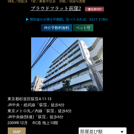
58名／閲覧済
1室／募集中住居
20枚／登録写真数
プラウドフラット荻窪2
還元率UP
▶ 契約金のお得さ圧倒的。比べてみれば、REIT FIND
仲介手数料無料
ペット可
東京都杉並区荻窪4-11-13
JR中央・総武線「荻窪」徒歩6分
東京メトロ丸ノ内線「荻窪」徒歩6分
JR中央線(快速)「荻窪」徒歩6分
2009年12月
RC造 地上10階
MAP