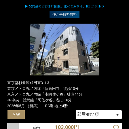
▶ 契約金のお得さ圧倒的。比べてみれば、REIT FIND
仲介手数料無料
東京都杉並区成田東3-1-3
東京メトロ丸ノ内線「新高円寺」徒歩10分
東京メトロ丸ノ内線「南阿佐ケ谷」徒歩11分
JR中央・総武線「阿佐ケ谷」徒歩18分
2026年5月 （新築）
RC造 地上4階
MAP
MAP
MAP
103,000円