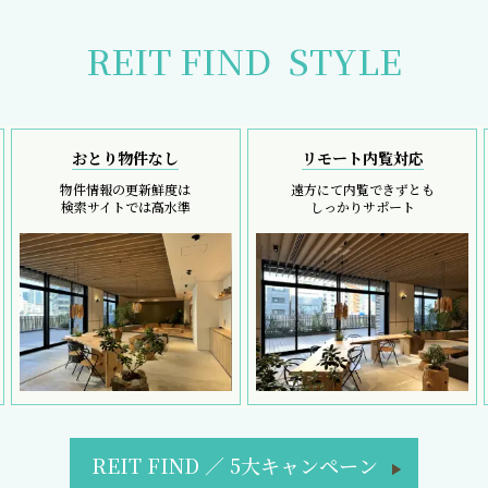
REIT FIND
STYLE
おとり物件なし
リモート内覧対応
物件情報の更新鮮度は
遠方にて内覧できずとも
検索サイトでは高水準
しっかりサポート
REIT FIND
／
5大キャンペーン