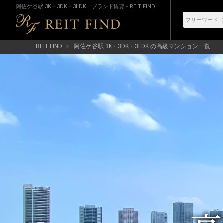
阿佐ケ谷駅 3K・3DK・3LDK｜ブランド賃貸－REIT FIND
REIT FIND
阿佐ケ谷駅 3K・3DK・3LDK の高級マンション一覧