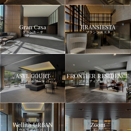
Gran Casa
BRANSIESTA
グランカーサ
ブランシエスタ
ASYL COURT
FRONTIER RESIDENCE
アジールコート
フロンティアレジデンス
Wellith URBAN
Zoom
ウエリスアーバン
ズーム