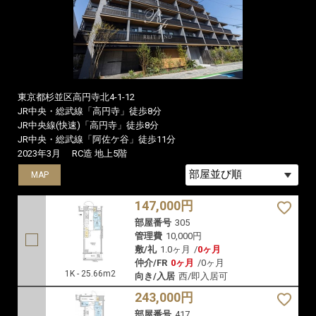
東京都杉並区高円寺北4-1-12
JR中央・総武線「高円寺」徒歩8分
JR中央線(快速)「高円寺」徒歩8分
JR中央・総武線「阿佐ケ谷」徒歩11分
2023年3月
RC造 地上5階
MAP
MAP
MAP
147,000円
部屋番号
305
管理費
10,000円
敷/礼
1.0ヶ月
/
0ヶ月
仲介/FR
0ヶ月
/
0ヶ月
1K - 25.66m2
向き/入居
西/即入居可
243,000円
部屋番号
417