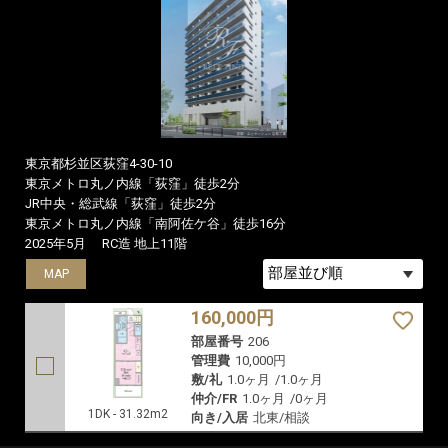
東京都杉並区荻窪4-30-10
東京メトロ丸ノ内線「荻窪」徒歩2分
JR中央・総武線「荻窪」徒歩2分
東京メトロ丸ノ内線「南阿佐ケ谷」徒歩16分
2025年5月
RC造 地上11階
MAP
160,000円
部屋番号
206
管理費
10,000円
敷/礼
1.0ヶ月
/
1.0ヶ月
仲介/FR
1.0ヶ月
/
0ヶ月
1DK - 31.32m2
向き/入居
北東/相談