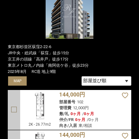
東京都杉並区荻窪2-22-6
JR中央・総武線「荻窪」徒歩15分
京王井の頭線「高井戸」徒歩17分
東京メトロ丸ノ内線「南阿佐ケ谷」徒歩23分
2025年8月
RC造 地上9階
MAP
MAP
MAP
144,000円
部屋番号
102
管理費
12,000円
敷/礼
0ヶ月
/
0ヶ月
仲介/FR
0ヶ月
/
0ヶ月
2K - 26.77m2
向き/入居
東/相談
144,000円