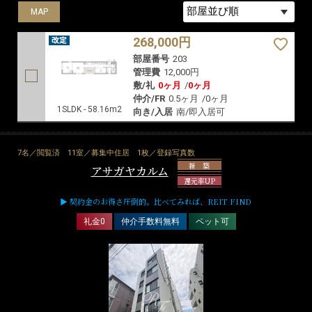
MAP
268,000円
部屋番号
203
管理費
12,000円
敷/礼
0ヶ月
/
0ヶ月
仲介/FR
0.5ヶ月
/
0ヶ月
1SLDK - 58.16m2
向き/入居
南/即入居可
7名／閲覧済
11室／募集中住居
1枚／登録写真数
新 築
アサガヤカルム
還元率UP
▶ 契約金のお得さ圧倒的。比べてみれば、REIT FIND
礼金0
仲介手数料無料
ペット可