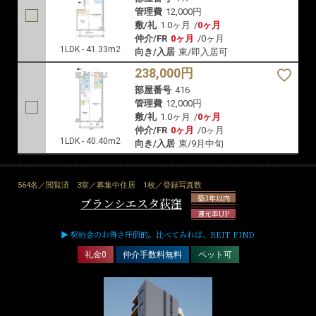
管理費
12,000円
敷/礼
1.0ヶ月
/
0ヶ月
仲介/FR
0ヶ月
/
0ヶ月
1LDK - 41.33m2
向き/入居
東/即入居可
238,000円
部屋番号
416
管理費
12,000円
敷/礼
1.0ヶ月
/
0ヶ月
仲介/FR
0ヶ月
/
0ヶ月
1LDK - 40.40m2
向き/入居
東/9月中旬
564名／閲覧済
3室／募集中住居
1枚／登録写真数
築3年以内
ブランシエスタ荻窪
還元率UP
▶ 契約金のお得さ圧倒的。比べてみれば、REIT FIND
礼金0
仲介手数料無料
ペット可