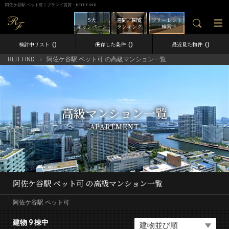
阿佐ケ谷駅 ペット可｜ブランド賃貸－REIT FIND
5大
週間／閲覧
フリーレント
キャンペーン
ランキング
検索
0
0
0
検討中リスト
保存した条件
最近見た物件
REIT FIND
阿佐ケ谷駅 ペット可 の高級マンション一覧
高級マンション一覧
APARTMENT
阿佐ケ谷駅 ペット可 の高級マンション一覧
阿佐ケ谷駅 ペット可
建物 9 棟中