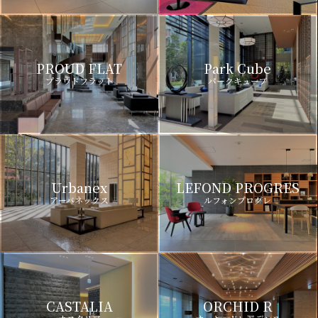
PROUD FLAT
Park Cube
プラウドフラット
パークキューブ
Urbanex
LEFOND PROGRES
アーバネックス
ルフォンプログレ
CASTALIA
ORCHID R