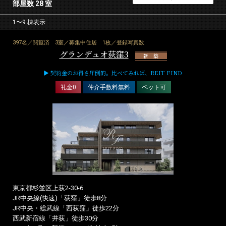
部屋数 28 室
1〜9 棟表示
397名／閲覧済
3室／募集中住居
1枚／登録写真数
グランデュオ荻窪3
新 築
▶ 契約金のお得さ圧倒的。比べてみれば、REIT FIND
礼金0
仲介手数料無料
ペット可
東京都杉並区上荻2-30-6
JR中央線(快速)「荻窪」徒歩8分
JR中央・総武線「西荻窪」徒歩22分
西武新宿線「井荻」徒歩30分