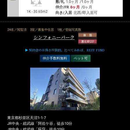
敷/礼
1.0ヶ月
/
1.0ヶ月
仲介/FR
0ヶ月
/
0ヶ月
1K - 30.65m2
向き/入居
北西/即入居可
24名／閲覧済
3室／募集中住居
1枚／登録写真数
新 築
シンフォニーパーク
還元率UP
▶ 契約金のお得さ圧倒的。比べてみれば、REIT FIND
仲介手数料無料
ペット可
東京都杉並区天沼1-1-7
JR中央・総武線「阿佐ケ谷」徒歩10分
JR中央・総武線「荻窪」徒歩10分