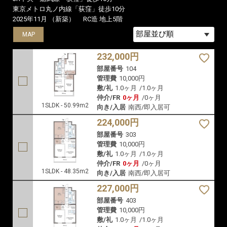
東京メトロ丸ノ内線「荻窪」徒歩10分
2025年11月 （新築）
RC造 地上5階
MAP
MAP
MAP
232,000円
部屋番号
104
管理費
10,000円
敷/礼
1.0ヶ月
/
1.0ヶ月
仲介/FR
0ヶ月
/
0ヶ月
1SLDK - 50.99m2
向き/入居
南西/即入居可
224,000円
部屋番号
303
管理費
10,000円
敷/礼
1.0ヶ月
/
1.0ヶ月
仲介/FR
0ヶ月
/
0ヶ月
1SLDK - 48.35m2
向き/入居
南西/即入居可
227,000円
部屋番号
403
管理費
10,000円
敷/礼
1.0ヶ月
/
1.0ヶ月