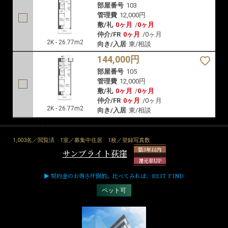
部屋番号
103
管理費
12,000円
敷/礼
0ヶ月
/
0ヶ月
仲介/FR
0ヶ月
/
0ヶ月
2K - 26.77m2
向き/入居
東/相談
144,000円
部屋番号
105
管理費
12,000円
敷/礼
0ヶ月
/
0ヶ月
仲介/FR
0ヶ月
/
0ヶ月
2K - 26.77m2
向き/入居
東/相談
1,003名／閲覧済
1室／募集中住居
1枚／登録写真数
築3年以内
サンブライト荻窪
還元率UP
▶ 契約金のお得さ圧倒的。比べてみれば、REIT FIND
ペット可