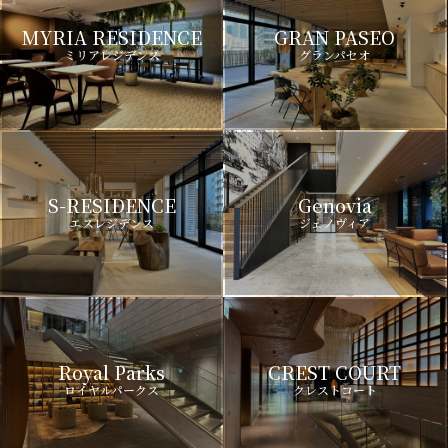
MYRIA RESIDENCE
GRAN PASEO
ミリアレジデンス
グランパセオ
S-RESIDENCE
Genovia
エスレジデンス
ジェノヴィア
Royal Parks
CREST COURT
ロイヤルパークス
クレストコート