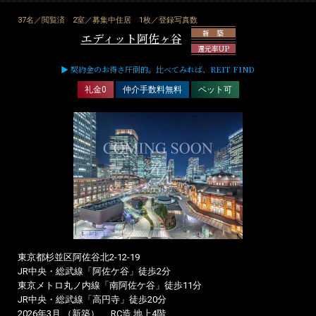
37名／閲覧済
2室／募集中住居
1枚／登録写真数
新 築
エディット阿佐ヶ谷
還元率UP
▶ 契約金のお得さ圧倒的。比べてみれば、REIT FIND
礼金0
仲介手数料無料
ペット可
東京都杉並区阿佐谷北2-12-19
JR中央・総武線「阿佐ケ谷」徒歩2分
東京メトロ丸ノ内線「南阿佐ケ谷」徒歩11分
JR中央・総武線「高円寺」徒歩20分
2026年3月 （新築）
RC造 地上4階