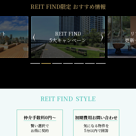
REIT FIND限定 おすすめ情報
ND
リアルタイム
新
ペーン
更新一覧チェック
REIT FIND
STYLE
仲介手数料0円～
初期費用お問い合わせ
賢い選択で
気になる物件を
お得に契約
5分以内で回答