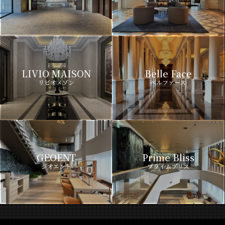
LIVIO MAISON
Belle Face
リビオメゾン
ベルファース
GEOENT
Prime Bliss
ジオエント
プライムブリス