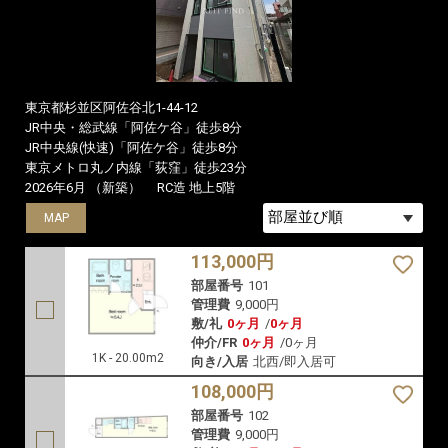
東京都杉並区阿佐谷北1-44-12
JR中央・総武線「阿佐ケ谷」徒歩8分
JR中央線(快速)「阿佐ケ谷」徒歩8分
東京メトロ丸ノ内線「荻窪」徒歩23分
2026年6月 （新築）
RC造 地上5階
MAP
MAP
MAP
113,000円
部屋番号
101
管理費
9,000円
敷/礼
0ヶ月
/
0ヶ月
仲介/FR
0ヶ月
/
0ヶ月
1K - 20.00m2
向き/入居
北西/即入居可
108,000円
部屋番号
102
管理費
9,000円