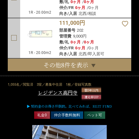
敷/礼
0ヶ月
/
0ヶ月
仲介/FR
0ヶ月
/
0ヶ月
1R - 20.00m2
向き/入居
北西/相談
111,000円
部屋番号
202
管理費
9,000円
敷/礼
0ヶ月
/
0ヶ月
仲介/FR
0ヶ月
/
0ヶ月
1R - 20.00m2
向き/入居
北西/即入居可
その他8件を表示
1,055名／閲覧済
3室／募集中住居
1枚／登録写真数
築5年以内
レジデンス高円寺
還元率UP
▶ 契約金のお得さ圧倒的。比べてみれば、REIT FIND
礼金0
仲介手数料無料
ペット可