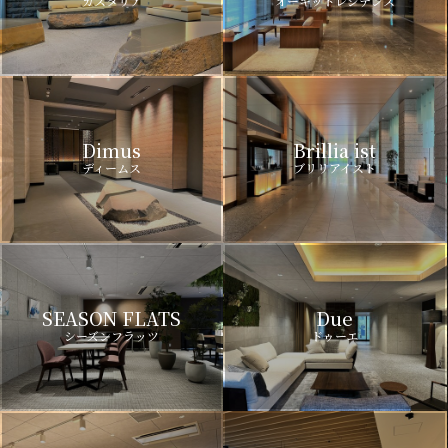
カスタリア
オーキッドレジデンス
Dimus
Brillia ist
ディームス
ブリリアイスト
SEASON FLATS
Due
シーズンフラッツ
ドゥーエ