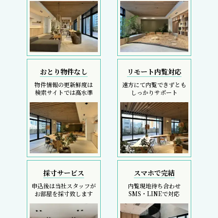
おとり物件なし
リモート内覧対応
物件情報の更新鮮度は
遠方にて内覧できずとも
検索サイトでは高水準
しっかりサポート
採寸サービス
スマホで完結
申込後は当社スタッフが
内覧現地待ち合わせ
お部屋を採寸致します
SMS・LINEで対応