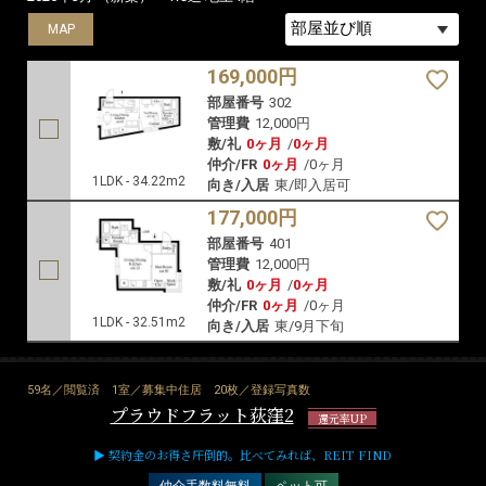
MAP
MAP
169,000円
部屋番号
302
管理費
12,000円
敷/礼
0ヶ月
/
0ヶ月
仲介/FR
0ヶ月
/
0ヶ月
1LDK - 34.22m2
向き/入居
東/即入居可
177,000円
部屋番号
401
管理費
12,000円
敷/礼
0ヶ月
/
0ヶ月
仲介/FR
0ヶ月
/
0ヶ月
1LDK - 32.51m2
向き/入居
東/9月下旬
59名／閲覧済
1室／募集中住居
20枚／登録写真数
プラウドフラット荻窪2
還元率UP
▶ 契約金のお得さ圧倒的。比べてみれば、REIT FIND
仲介手数料無料
ペット可