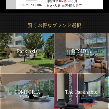
仲介/FR
0ヶ月
/
0ヶ月
1SLDK - 48.35m2
向き/入居
南西/即入居可
賢くお得なブランド選択
Park Axis
RESIDIA
パークアクシス
レジディア
COMFORIA
The Parkhabio
コンフォリア
ザ・パークハビオ