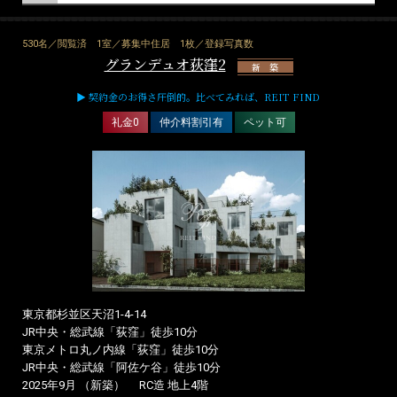
530名／閲覧済
1室／募集中住居
1枚／登録写真数
グランデュオ荻窪2
新 築
▶ 契約金のお得さ圧倒的。比べてみれば、REIT FIND
礼金0
仲介料割引有
ペット可
東京都杉並区天沼1-4-14
JR中央・総武線「荻窪」徒歩10分
東京メトロ丸ノ内線「荻窪」徒歩10分
JR中央・総武線「阿佐ケ谷」徒歩10分
2025年9月 （新築）
RC造 地上4階