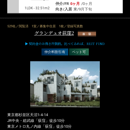
仲介/FR
0ヶ月
/
0ヶ月
1LDK - 32.51m2
向き/入居
東/9月下旬
529名／閲覧済
1室／募集中住居
1枚／登録写真数
グランデュオ荻窪2
新 築
▶ 契約金のお得さ圧倒的。比べてみれば、REIT FIND
仲介料割引有
ペット可
東京都杉並区天沼1-4-14
JR中央・総武線「荻窪」徒歩10分
東京メトロ丸ノ内線「荻窪」徒歩10分