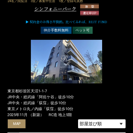
24名／閲覧済
3室／募集中住居
1枚／登録写真数
新 築
シンフォニーパーク
還元率UP
▶ 契約金のお得さ圧倒的。比べてみれば、REIT FIND
仲介手数料無料
ペット可
東京都杉並区天沼1-1-7
JR中央・総武線「阿佐ケ谷」徒歩10分
JR中央・総武線「荻窪」徒歩10分
東京メトロ丸ノ内線「荻窪」徒歩10分
2025年11月 （新築）
RC造 地上5階
MAP
MAP
MAP