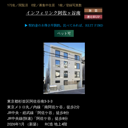
172名／閲覧済
0室／募集中住居
1枚／登録写真数
新 築
インフィリンク阿佐ヶ谷南
還元率UP
▶ 契約金のお得さ圧倒的。比べてみれば、REIT FIND
ペット可
東京都杉並区阿佐谷南3-3-3
東京メトロ丸ノ内線「南阿佐ケ谷」徒歩2分
JR中央・総武線「阿佐ケ谷」徒歩8分
JR中央線(快速)「阿佐ケ谷」徒歩8分
2026年1月 （新築）
RC造 地上4階