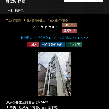
部屋数 47 室
1〜11 棟表示
7名／閲覧済
11室／募集中住居
1枚／登録写真数
新 築
アサガヤカルム
還元率UP
▶ 契約金のお得さ圧倒的。比べてみれば、REIT FIND
礼金0
仲介手数料無料
ペット可
東京都杉並区阿佐谷北1-44-12
JR中央・総武線「阿佐ケ谷」徒歩8分