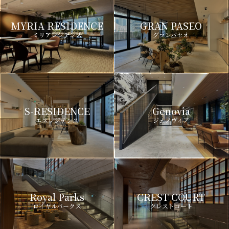
MYRIA RESIDENCE
GRAN PASEO
ミリアレジデンス
グランパセオ
S-RESIDENCE
Genovia
エスレジデンス
ジェノヴィア
Royal Parks
CREST COURT
ロイヤルパークス
クレストコート