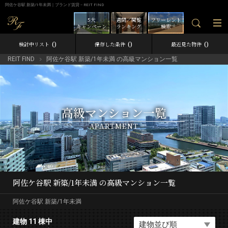
阿佐ケ谷駅 新築/1年未満｜ブランド賃貸－REIT FIND
5大
週間／閲覧
フリーレント
キャンペーン
ランキング
検索
0
0
0
検討中リスト
保存した条件
最近見た物件
REIT FIND
阿佐ケ谷駅 新築/1年未満 の高級マンション一覧
高級マンション一覧
APARTMENT
阿佐ケ谷駅 新築/1年未満 の高級マンション一覧
阿佐ケ谷駅 新築/1年未満
建物 11 棟中