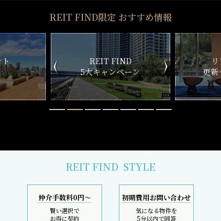
REIT FIND限定 おすすめ情報
 FIND
リアルタイム
ャンペーン
更新一覧チェック
REIT FIND
STYLE
仲介手数料0円～
初期費用お問い合わせ
賢い選択で
気になる物件を
お得に契約
5分以内で回答