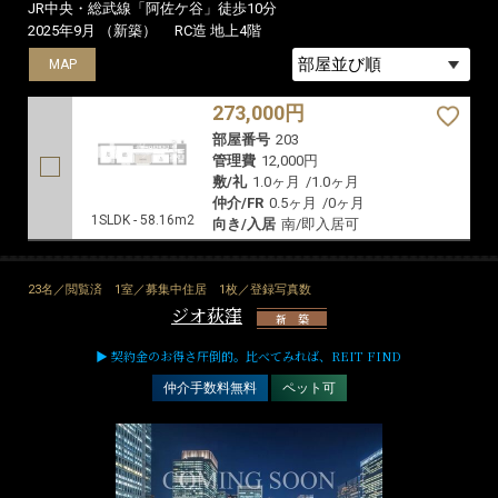
JR中央・総武線「阿佐ケ谷」徒歩10分
2025年9月 （新築）
RC造 地上4階
MAP
273,000円
部屋番号
203
管理費
12,000円
敷/礼
1.0ヶ月
/
1.0ヶ月
仲介/FR
0.5ヶ月
/
0ヶ月
1SLDK - 58.16m2
向き/入居
南/即入居可
23名／閲覧済
1室／募集中住居
1枚／登録写真数
ジオ荻窪
新 築
▶ 契約金のお得さ圧倒的。比べてみれば、REIT FIND
仲介手数料無料
ペット可