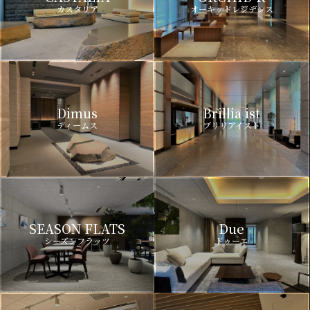
カスタリア
オーキッドレジデンス
Dimus
Brillia ist
ディームス
ブリリアイスト
SEASON FLATS
Due
シーズンフラッツ
ドゥーエ