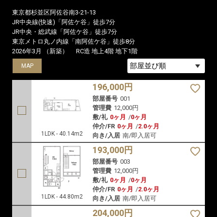
東京都杉並区阿佐谷南3-21-13
JR中央線(快速)「阿佐ケ谷」徒歩7分
JR中央・総武線「阿佐ケ谷」徒歩7分
東京メトロ丸ノ内線「南阿佐ケ谷」徒歩8分
2026年3月 （新築）
RC造 地上4階 地下1階
MAP
MAP
MAP
196,000円
部屋番号
001
管理費
12,000円
敷/礼
0ヶ月
/
0ヶ月
仲介/FR
0ヶ月
/
2.0ヶ月
1LDK - 40.14m2
向き/入居
南/即入居可
193,000円
部屋番号
003
管理費
12,000円
敷/礼
0ヶ月
/
0ヶ月
仲介/FR
0ヶ月
/
2.0ヶ月
1LDK - 44.80m2
向き/入居
南/即入居可
204,000円