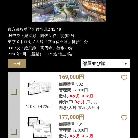
東京都杉並区阿佐谷北2-12-19
JR中央・総武線「阿佐ケ谷」徒歩2分
東京メトロ丸ノ内線「南阿佐ケ谷」徒歩11分
JR中央・総武線「高円寺」徒歩20分
2026年3月 （新築）
RC造 地上4階
MAP
MAP
169,000円
部屋番号
302
管理費
12,000円
敷/礼
0ヶ月
/
0ヶ月
仲介/FR
0ヶ月
/
0ヶ月
1LDK - 34.22m2
向き/入居
東/即入居可
177,000円
部屋番号
401
管理費
12,000円
敷/礼
0ヶ月
/
0ヶ月