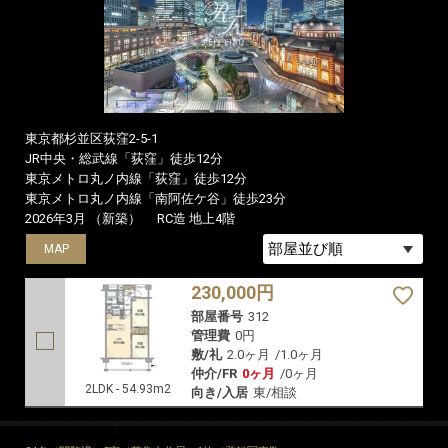
東京都杉並区荻窪2-5-1
JR中央・総武線「荻窪」徒歩12分
東京メトロ丸ノ内線「荻窪」徒歩12分
東京メトロ丸ノ内線「南阿佐ケ谷」徒歩23分
2026年3月 （新築）
RC造 地上4階
MAP
230,000円
部屋番号
312
管理費
0円
敷/礼
2.0ヶ月
/
1.0ヶ月
仲介/FR
0ヶ月
/
0ヶ月
2LDK - 54.93m2
向き/入居
東/相談