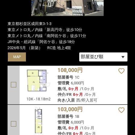
東京都杉並区成田東3-1-3
東京メトロ丸ノ内線「新高円寺」徒歩10分
東京メトロ丸ノ内線「南阿佐ケ谷」徒歩11分
JR中央・総武線「阿佐ケ谷」徒歩18分
2026年5月 （新築）
RC造 地上4階
MAP
MAP
MAP
108,000円
部屋番号
1C
管理費
6,000円
敷/礼
0ヶ月
/
1.0ヶ月
仲介/FR
0ヶ月
/
0ヶ月
1DK - 18.18m2
向き/入居
西/即入居可
103,000円
部屋番号
1B
管理費
6,000円
敷/礼
0ヶ月
/
1.0ヶ月
仲介/FR
0ヶ月
/
0ヶ月