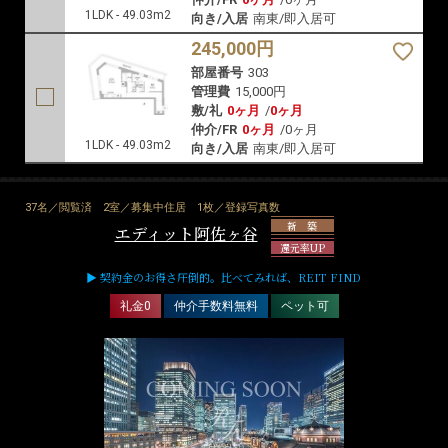
1LDK - 49.03m2
向き/入居
南東/即入居可
245,000円
部屋番号
303
管理費
15,000円
敷/礼
0ヶ月
/
0ヶ月
仲介/FR
0ヶ月
/
0ヶ月
1LDK - 49.03m2
向き/入居
南東/即入居可
37名／閲覧済
2室／募集中住居
1枚／登録写真数
新 築
エディット阿佐ヶ谷
還元率UP
▶ 契約金のお得さ圧倒的。比べてみれば、REIT FIND
礼金0
仲介手数料無料
ペット可