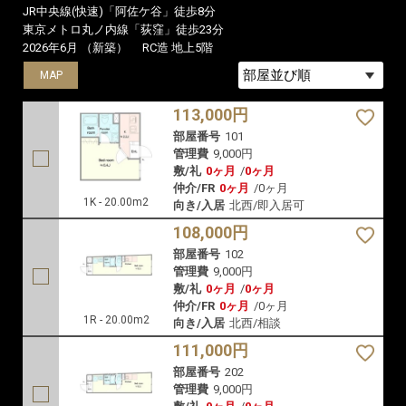
JR中央線(快速)「阿佐ケ谷」徒歩8分
東京メトロ丸ノ内線「荻窪」徒歩23分
2026年6月 （新築）
RC造 地上5階
MAP
MAP
MAP
113,000円
部屋番号
101
管理費
9,000円
敷/礼
0ヶ月
/
0ヶ月
仲介/FR
0ヶ月
/
0ヶ月
1K - 20.00m2
向き/入居
北西/即入居可
108,000円
部屋番号
102
管理費
9,000円
敷/礼
0ヶ月
/
0ヶ月
仲介/FR
0ヶ月
/
0ヶ月
1R - 20.00m2
向き/入居
北西/相談
111,000円
部屋番号
202
管理費
9,000円