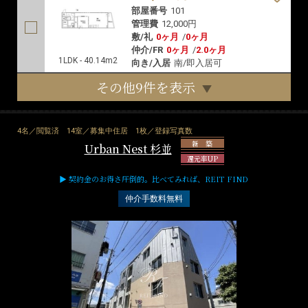
部屋番号
101
管理費
12,000円
敷/礼
0ヶ月
/
0ヶ月
仲介/FR
0ヶ月
/
2.0ヶ月
1LDK - 40.14m2
向き/入居
南/即入居可
その他9件を表示
4名／閲覧済
14室／募集中住居
1枚／登録写真数
新 築
Urban Nest 杉並
還元率UP
▶ 契約金のお得さ圧倒的。比べてみれば、REIT FIND
仲介手数料無料