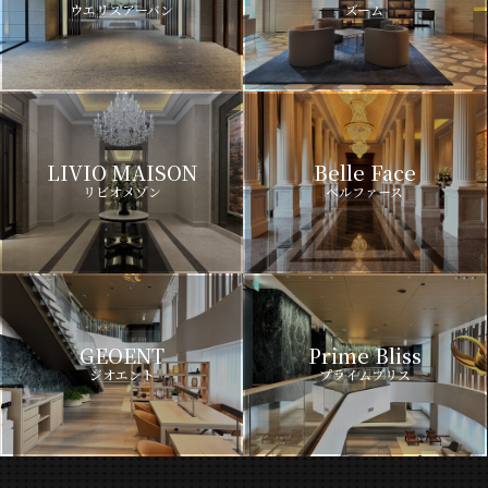
ウエリスアーバン
ズーム
LIVIO MAISON
Belle Face
リビオメゾン
ベルファース
GEOENT
Prime Bliss
ジオエント
プライムブリス