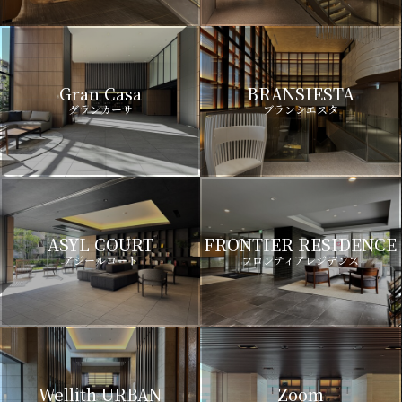
Gran Casa
BRANSIESTA
グランカーサ
ブランシエスタ
ASYL COURT
FRONTIER RESIDENCE
アジールコート
フロンティアレジデンス
Wellith URBAN
Zoom