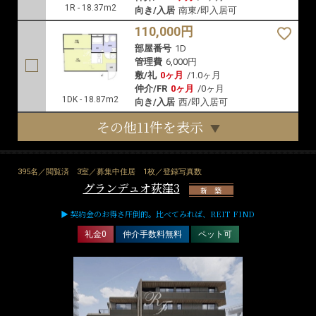
1R - 18.37m2
向き/入居
南東/即入居可
110,000円
部屋番号
1D
管理費
6,000円
敷/礼
0ヶ月
/
1.0ヶ月
仲介/FR
0ヶ月
/
0ヶ月
1DK - 18.87m2
向き/入居
西/即入居可
その他11件を表示
395名／閲覧済
3室／募集中住居
1枚／登録写真数
グランデュオ荻窪3
新 築
▶ 契約金のお得さ圧倒的。比べてみれば、REIT FIND
礼金0
仲介手数料無料
ペット可