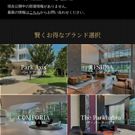
現在公開中の部屋情報がありません。
最新の情報は
こちら
からお問い合わせください。
賢くお得なブランド選択
Park Axis
RESIDIA
パークアクシス
レジディア
COMFORIA
The Parkhabio
コンフォリア
ザ・パークハビオ