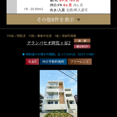
敷/礼
0ヶ月
/
0ヶ月
仲介/FR
0ヶ月
/
0ヶ月
1R - 20.00m2
向き/入居
北西/即入居可
その他8件を表示
153名／閲覧済
12室／募集中住居
1枚／登録写真数
新 築
グランパセオ阿佐ヶ谷2
還元率UP
▶ 契約金のお得さ圧倒的。比べてみれば、REIT FIND
礼金0
仲介手数料無料
フリーレント