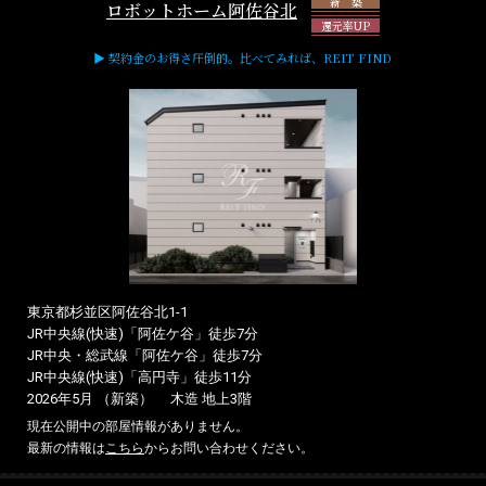
新 築
ロボットホーム阿佐谷北
還元率UP
▶ 契約金のお得さ圧倒的。比べてみれば、REIT FIND
東京都杉並区阿佐谷北1-1
JR中央線(快速)「阿佐ケ谷」徒歩7分
JR中央・総武線「阿佐ケ谷」徒歩7分
JR中央線(快速)「高円寺」徒歩11分
2026年5月 （新築）
木造 地上3階
現在公開中の部屋情報がありません。
最新の情報は
こちら
からお問い合わせください。