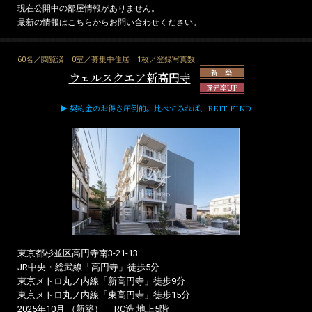
現在公開中の部屋情報がありません。
最新の情報は
こちら
からお問い合わせください。
60名／閲覧済
0室／募集中住居
1枚／登録写真数
新 築
ウェルスクエア新高円寺
還元率UP
▶ 契約金のお得さ圧倒的。比べてみれば、REIT FIND
東京都杉並区高円寺南3-21-13
JR中央・総武線「高円寺」徒歩5分
東京メトロ丸ノ内線「新高円寺」徒歩9分
東京メトロ丸ノ内線「東高円寺」徒歩15分
2025年10月 （新築）
RC造 地上5階