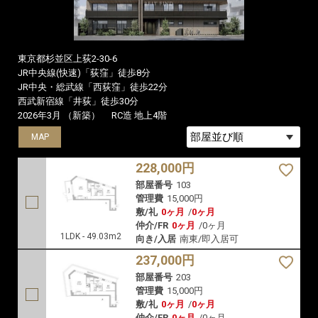
東京都杉並区上荻2-30-6
JR中央線(快速)「荻窪」徒歩8分
JR中央・総武線「西荻窪」徒歩22分
西武新宿線「井荻」徒歩30分
2026年3月 （新築）
RC造 地上4階
MAP
MAP
MAP
228,000円
部屋番号
103
管理費
15,000円
敷/礼
0ヶ月
/
0ヶ月
仲介/FR
0ヶ月
/
0ヶ月
1LDK - 49.03m2
向き/入居
南東/即入居可
237,000円
部屋番号
203
管理費
15,000円
敷/礼
0ヶ月
/
0ヶ月
仲介/FR
0ヶ月
/
0ヶ月