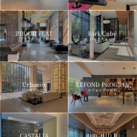
PROUD FLAT
Park Cube
プラウドフラット
パークキューブ
Urbanex
LEFOND PROGRES
アーバネックス
ルフォンプログレ
CASTALIA
ORCHID R