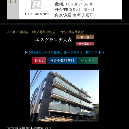
敷/礼
1.0ヶ月
/
1.0ヶ月
仲介/FR
0.5ヶ月
/
0ヶ月
1LDK - 40.57m2
向き/入居
南/即入居可
376名／閲覧済
1室／募集中住居
87枚／登録写真数
新 築
エスグランデ大森
還元率UP
▶ 契約金のお得さ圧倒的。比べてみれば、REIT FIND
礼金0
仲介手数料無料
ペット可
東京都大田区大森西5-17-7