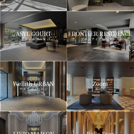
ASYL COURT
FRONTIER RESIDENCE
アジールコート
フロンティアレジデンス
Wellith URBAN
Zoom
ウエリスアーバン
ズーム
LIVIO MAISON
Belle Face