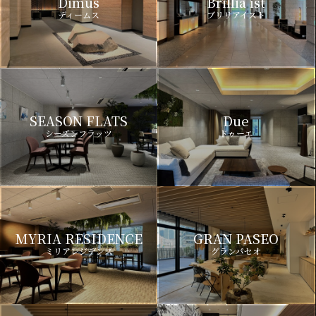
Dimus
Brillia ist
ディームス
ブリリアイスト
SEASON FLATS
Due
シーズンフラッツ
ドゥーエ
MYRIA RESIDENCE
GRAN PASEO
ミリアレジデンス
グランパセオ