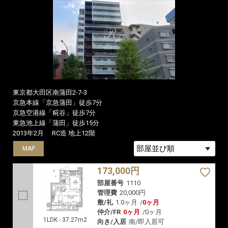
東京都大田区南蒲田2-7-3
京急本線「京急蒲田」徒歩7分
京急空港線「糀谷」徒歩7分
東急池上線「蒲田」徒歩15分
2013年2月
RC造 地上12階
MAP
173,000円
部屋番号
1110
管理費
20,000円
敷/礼
1.0ヶ月
/
0ヶ月
仲介/FR
0ヶ月
/
0ヶ月
1LDK - 37.27m2
向き/入居
南/即入居可