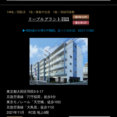
148名／閲覧済
1室／募集中住居
1枚／登録写真数
築5年以内
リーブルグラント羽田
還元率UP
▶ 契約金のお得さ圧倒的。比べてみれば、REIT FIND
東京都大田区羽田3-3-17
京急空港線「穴守稲荷」徒歩3分
東京モノレール「天空橋」徒歩10分
京急空港線「大鳥居」徒歩11分
2021年11月
RC造 地上6階