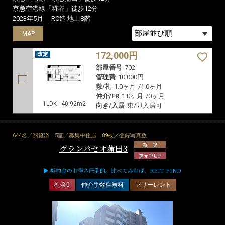
京急空港線「糀谷」徒歩12分
2023年5月
RC造 地上8階
MAP
172,000円
部屋番号
702
管理費
10,000円
敷/礼
1.0ヶ月
/
1.0ヶ月
仲介/FR
1.0ヶ月
/
0ヶ月
1LDK - 40.92m2
向き/入居
東/即入居可
644名／閲覧済
5室／募集中住居
89枚／登録写真数
新 築
グランパセオ蒲田3
還元率UP
▶ 契約金のお得さ圧倒的。比べてみれば、REIT FIND
礼金0
仲介手数料無料
フリーレント