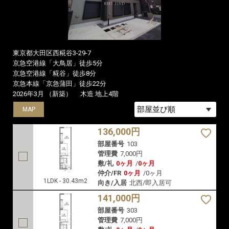
東京都大田区西糀谷3-29-7
京急空港線「大鳥居」徒歩5分
京急空港線「糀谷」徒歩8分
京急本線「京急蒲田」徒歩22分
2026年3月 （新築）
木造 地上4階
MAP
MAP
MAP
136,000円
部屋番号
103
管理費
7,000円
敷/礼
0ヶ月
/
0ヶ月
仲介/FR
0ヶ月
/
0ヶ月
1LDK - 30.43m2
向き/入居
北西/即入居可
141,000円
部屋番号
303
管理費
7,000円