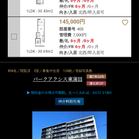
敷/礼
0ヶ月
/
0ヶ月
仲介/FR
0ヶ月
/
0ヶ月
1LDK - 30.43m2
向き/入居
北西/即入居可
145,000円
部屋番号
403
管理費
7,000円
敷/礼
0ヶ月
/
0ヶ月
仲介/FR
0ヶ月
/
0ヶ月
1LDK - 30.69m2
向き/入居
北西/即入居可
834名／閲覧済
2室／募集中住居
124枚／登録写真数
築7年以内
パークアクシス東蒲田
還元率UP
▶ 契約金のお得さ圧倒的。比べてみれば、REIT FIND
仲介料割引有