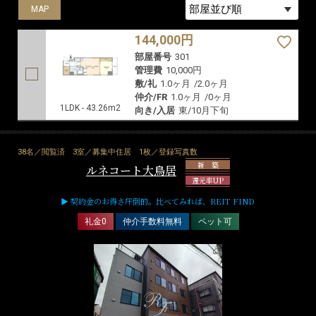
MAP
144,000円
部屋番号
301
管理費
10,000円
敷/礼
1.0ヶ月
/
2.0ヶ月
仲介/FR
1.0ヶ月
/
0ヶ月
1LDK - 43.26m2
向き/入居
東/10月下旬
38名／閲覧済
3室／募集中住居
1枚／登録写真数
新 築
ルネコート大鳥居
還元率UP
▶ 契約金のお得さ圧倒的。比べてみれば、REIT FIND
礼金0
仲介手数料無料
ペット可