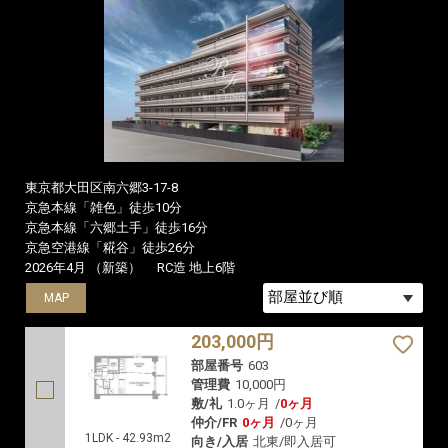
東京都大田区南六郷3-17-8
京急本線「雑色」徒歩10分
京急本線「六郷土手」徒歩16分
京急空港線「糀谷」徒歩26分
2026年4月 （新築）
RC造 地上6階
MAP
MAP
203,000円
部屋番号
603
管理費
10,000円
敷/礼
1.0ヶ月
/
0ヶ月
仲介/FR
0ヶ月
/
0ヶ月
1LDK - 42.93m2
向き/入居
北東/即入居可