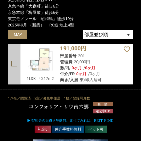
京急本線「大森町」徒歩6分
京急本線「梅屋敷」徒歩6分
東京モノレール「昭和島」徒歩19分
2025年9月 （新築）
RC造 地上4階
MAP
191,000円
部屋番号
201
管理費
20,000円
敷/礼
0ヶ月
/
0ヶ月
仲介/FR
0ヶ月
/
0ヶ月
1LDK - 40.17m2
向き/入居
東/即入居可
174名／閲覧済
2室／募集中住居
1枚／登録写真数
新 築
コンフォリア・リヴ南六郷
還元率UP
▶ 契約金のお得さ圧倒的。比べてみれば、REIT FIND
礼金0
仲介手数料無料
ペット可