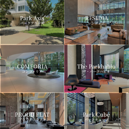
Park Axis
RESIDIA
パークアクシス
レジディア
COMFORIA
The Parkhabio
コンフォリア
ザ・パークハビオ
PROUD FLAT
Park Cube
プラウドフラット
パークキューブ