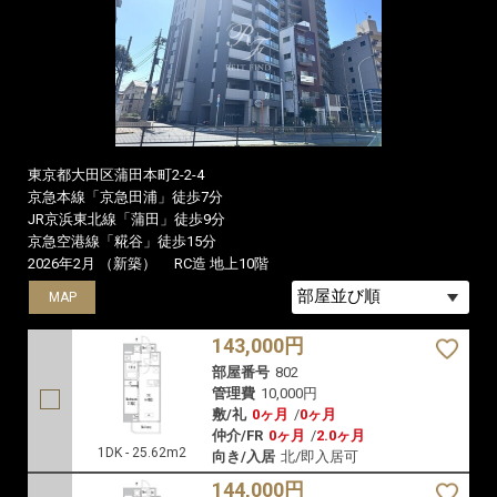
東京都大田区蒲田本町2-2-4
京急本線「京急田浦」徒歩7分
JR京浜東北線「蒲田」徒歩9分
京急空港線「糀谷」徒歩15分
2026年2月 （新築）
RC造 地上10階
MAP
MAP
MAP
143,000円
部屋番号
802
管理費
10,000円
敷/礼
0ヶ月
/
0ヶ月
仲介/FR
0ヶ月
/
2.0ヶ月
1DK - 25.62m2
向き/入居
北/即入居可
144,000円