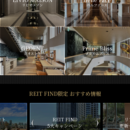
リビオメゾン
ベルファース
GEOENT
Prime Bliss
ジオエント
プライムブリス
REIT FIND限定 おすすめ情報
ND
リアルタイム
新
ペーン
更新一覧チェック