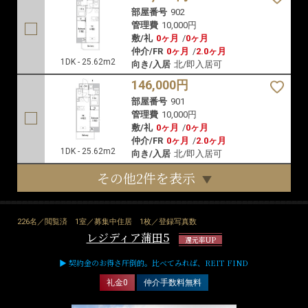
部屋番号
902
管理費
10,000円
敷/礼
0ヶ月
/
0ヶ月
仲介/FR
0ヶ月
/
2.0ヶ月
1DK - 25.62m2
向き/入居
北/即入居可
146,000円
部屋番号
901
管理費
10,000円
敷/礼
0ヶ月
/
0ヶ月
仲介/FR
0ヶ月
/
2.0ヶ月
1DK - 25.62m2
向き/入居
北/即入居可
その他2件を表示
226名／閲覧済
1室／募集中住居
1枚／登録写真数
レジディア蒲田5
還元率UP
▶ 契約金のお得さ圧倒的。比べてみれば、REIT FIND
礼金0
仲介手数料無料