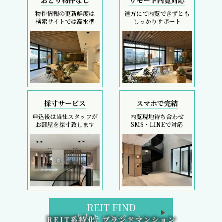
おとり物件なし
リモート内覧対応
物件情報の更新鮮度は
遠方にて内覧できずとも
検索サイトでは高水準
しっかりサポート
採寸サービス
スマホで完結
申込後は当社スタッフが
内覧現地待ち合わせ
お部屋を採寸致します
SMS・LINEで対応
REIT FIND
5大キャンペーン