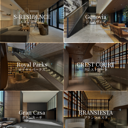
S-RESIDENCE
Genovia
エスレジデンス
ジェノヴィア
Royal Parks
CREST COURT
ロイヤルパークス
クレストコート
Gran Casa
BRANSIESTA
グランカーサ
ブランシエスタ