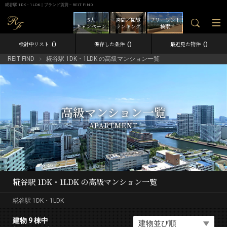
糀谷駅 1DK・1LDK｜ブランド賃貸－REIT FIND
5大
週間／閲覧
フリーレント
キャンペーン
ランキング
検索
0
0
0
検討中リスト
保存した条件
最近見た物件
REIT FIND
糀谷駅 1DK・1LDK の高級マンション一覧
高級マンション一覧
APARTMENT
糀谷駅 1DK・1LDK の高級マンション一覧
糀谷駅 1DK・1LDK
建物 9 棟中