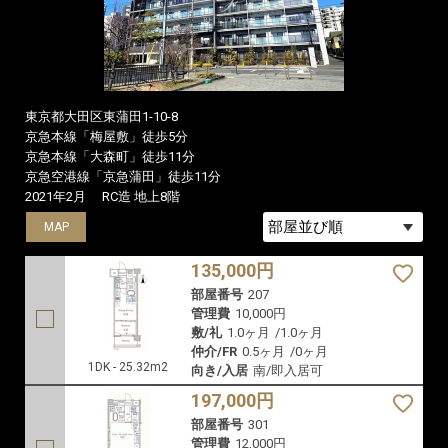
東京都大田区東蒲田1-10-8
京急本線「梅屋敷」徒歩5分
京急本線「大森町」徒歩11分
京急空港線「京急蒲田」徒歩11分
2021年2月
RC造 地上8階
MAP
MAP
135,000円
部屋番号
207
管理費
10,000円
敷/礼
1.0ヶ月
/
1.0ヶ月
仲介/FR
0.5ヶ月
/
0ヶ月
1DK - 25.32m2
向き/入居
南/即入居可
197,000円
部屋番号
301
管理費
12,000円