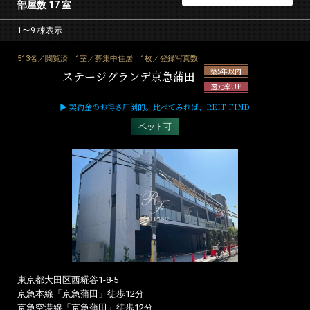
部屋数 17 室
1〜9 棟表示
513名／閲覧済
1室／募集中住居
1枚／登録写真数
築5年以内
ステージグランデ京急蒲田
還元率UP
▶ 契約金のお得さ圧倒的。比べてみれば、REIT FIND
ペット可
東京都大田区西糀谷1-8-5
京急本線「京急蒲田」徒歩12分
京急空港線「京急蒲田」徒歩12分