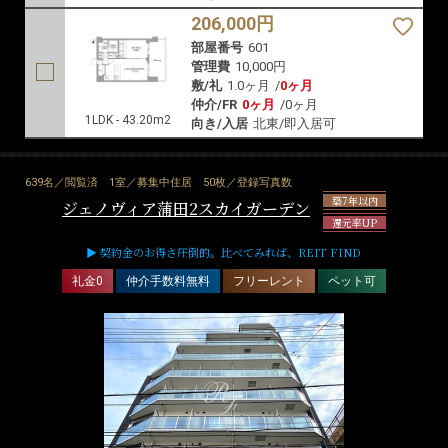
206,000円
部屋番号
601
管理費
10,000円
敷/礼
1.0ヶ月
/
0ヶ月
仲介/FR
0ヶ月
/
0ヶ月
1LDK - 43.20m2
向き/入居
北東/即入居可
639名／閲覧済
1室／募集中住居
50枚／登録写真数
築7年以内
ジェノヴィア蒲田2スカイガーデン
還元率UP
▶ 契約金のお得さ圧倒的。比べてみれば、REIT FIND
礼金0
仲介手数料無料
フリーレント
ペット可