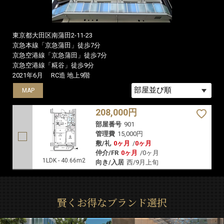
東京都大田区南蒲田2-11-23
京急本線「京急蒲田」徒歩7分
京急空港線「京急蒲田」徒歩7分
京急空港線「糀谷」徒歩9分
2021年6月
RC造 地上9階
MAP
208,000円
部屋番号
901
管理費
15,000円
敷/礼
0ヶ月
/
0ヶ月
仲介/FR
0ヶ月
/
0ヶ月
1LDK - 40.66m2
向き/入居
西/9月上旬
賢くお得なブランド選択