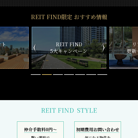
REIT FIND限定 おすすめ情報
T FIND
リアルタイム
ャンペーン
更新一覧チェック
REIT FIND
STYLE
仲介手数料0円～
初期費用お問い合わせ
賢い選択で
気になる物件を