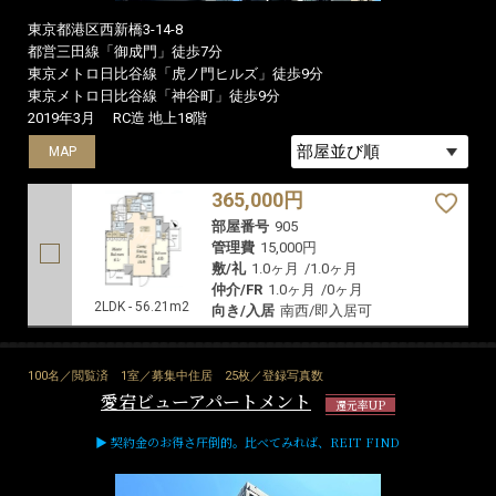
東京都港区西新橋3-14-8
都営三田線「御成門」徒歩7分
東京メトロ日比谷線「虎ノ門ヒルズ」徒歩9分
東京メトロ日比谷線「神谷町」徒歩9分
2019年3月
RC造 地上18階
MAP
365,000円
部屋番号
905
管理費
15,000円
敷/礼
1.0ヶ月
/
1.0ヶ月
仲介/FR
1.0ヶ月
/
0ヶ月
2LDK - 56.21m2
向き/入居
南西/即入居可
100名／閲覧済
1室／募集中住居
25枚／登録写真数
愛宕ビューアパートメント
還元率UP
▶ 契約金のお得さ圧倒的。比べてみれば、REIT FIND