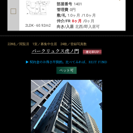
部屋番号
1401
管理費
0円
敷/礼
1.0ヶ月
/
1.0ヶ月
仲介/FR
0ヶ月
/
0ヶ月
2LDK - 60.92m2
向き/入居
北西/即入居可
228名／閲覧済
1室／募集中住居
24枚／登録写真数
パークリュクス虎ノ門
還元率UP
▶ 契約金のお得さ圧倒的。比べてみれば、REIT FIND
ペット可