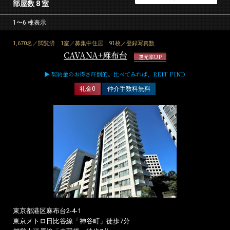
部屋数 8 室
1〜6 棟表示
1,670名／閲覧済
1室／募集中住居
91枚／登録写真数
CAVANA+麻布台
還元率UP
▶ 契約金のお得さ圧倒的。比べてみれば、REIT FIND
礼金0
仲介手数料無料
東京都港区麻布台2-4-1
東京メトロ日比谷線「神谷町」徒歩7分