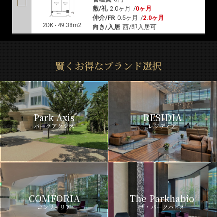
敷/礼
2.0ヶ月
/
0ヶ月
仲介/FR
0.5ヶ月
/
2.0ヶ月
2DK - 49.38m2
向き/入居
西/即入居可
賢くお得なブランド選択
Park Axis
RESIDIA
パークアクシス
レジディア
COMFORIA
The Parkhabio
コンフォリア
ザ・パークハビオ