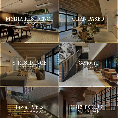
MYRIA RESIDENCE
GRAN PASEO
ミリアレジデンス
グランパセオ
S-RESIDENCE
Genovia
エスレジデンス
ジェノヴィア
Royal Parks
CREST COURT
ロイヤルパークス
クレストコート