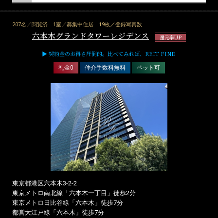
207名／閲覧済
1室／募集中住居
19枚／登録写真数
六本木グランドタワーレジデンス
還元率UP
▶ 契約金のお得さ圧倒的。比べてみれば、REIT FIND
礼金0
仲介手数料無料
ペット可
東京都港区六本木3-2-2
東京メトロ南北線「六本木一丁目」徒歩2分
東京メトロ日比谷線「六本木」徒歩7分
都営大江戸線「六本木」徒歩7分