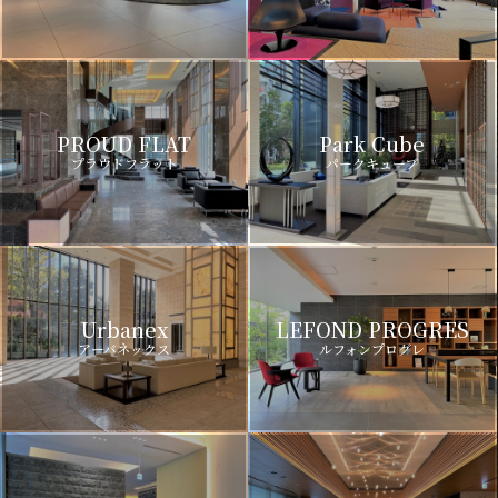
PROUD FLAT
Park Cube
プラウドフラット
パークキューブ
Urbanex
LEFOND PROGRES
アーバネックス
ルフォンプログレ