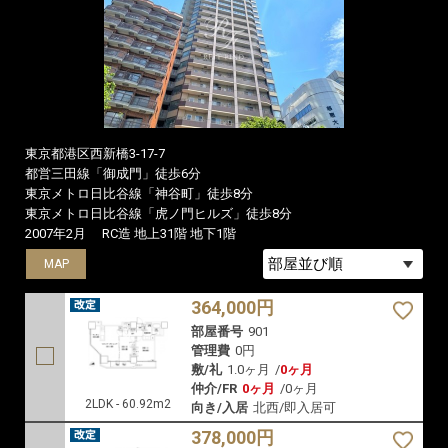
東京都港区西新橋3-17-7
都営三田線「御成門」徒歩6分
東京メトロ日比谷線「神谷町」徒歩8分
東京メトロ日比谷線「虎ノ門ヒルズ」徒歩8分
2007年2月
RC造 地上31階 地下1階
MAP
MAP
364,000円
部屋番号
901
管理費
0円
敷/礼
1.0ヶ月
/
0ヶ月
仲介/FR
0ヶ月
/
0ヶ月
2LDK - 60.92m2
向き/入居
北西/即入居可
378,000円