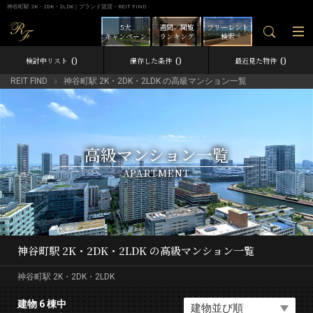
神谷町駅 2K・2DK・2LDK｜ブランド賃貸－REIT FIND
5大
週間／閲覧
フリーレント
キャンペーン
ランキング
検索
0
0
0
検討中リスト
保存した条件
最近見た物件
REIT FIND
神谷町駅 2K・2DK・2LDK の高級マンション一覧
高級マンション一覧
APARTMENT
神谷町駅 2K・2DK・2LDK の高級マンション一覧
神谷町駅 2K・2DK・2LDK
建物 6 棟中