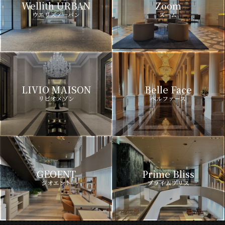
Wellith URBAN
Zoom
ウエリスアーバン
ズーム
LIVIO MAISON
Belle Face
リビオメゾン
ベルファース
GEOENT
Prime Bliss
ジオエント
プライムブリス