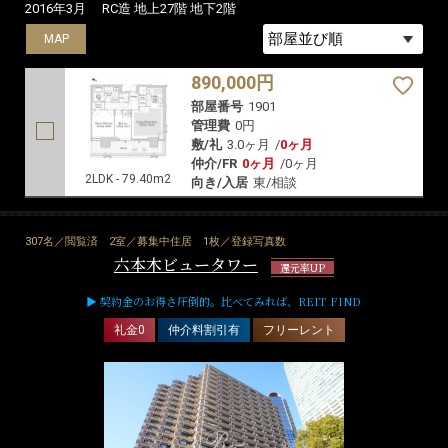
2016年3月
RC造 地上27階 地下2階
MAP
890,000円
部屋番号
1901
管理費
0円
敷/礼
3.0ヶ月
/
0ヶ月
仲介/FR
0ヶ月
/
0ヶ月
2LDK - 79.40m2
向き/入居
東/相談
307名／閲覧済
2室／募集中住居
1枚／登録写真数
六本木ビュータワー
還元率UP
▶ 契約金のお得さ圧倒的。比べてみれば、REIT FIND
礼金0
仲介料割引有
フリーレント