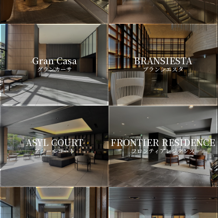
Gran Casa
BRANSIESTA
グランカーサ
ブランシエスタ
ASYL COURT
FRONTIER RESIDENCE
アジールコート
フロンティアレジデンス