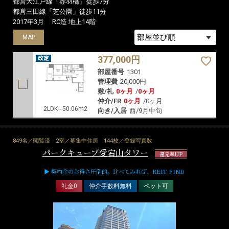
都営大江戸線「赤羽橋」徒歩7分
都営三田線「芝公園」徒歩11分
2017年3月
RC造 地上14階
MAP
377,000円
部屋番号
1301
管理費
20,000円
敷/礼
0ヶ月
/
0ヶ月
仲介/FR
0ヶ月
/
0ヶ月
2LDK - 50.06m2
向き/入居
西/9月中旬
849名／閲覧済
2室／募集中住居
144枚／登録写真数
パークキューブ愛宕山タワー
還元率UP
▶ 契約金のお得さ圧倒的。比べてみれば、REIT FIND
礼金0
仲介手数料無料
ペット可