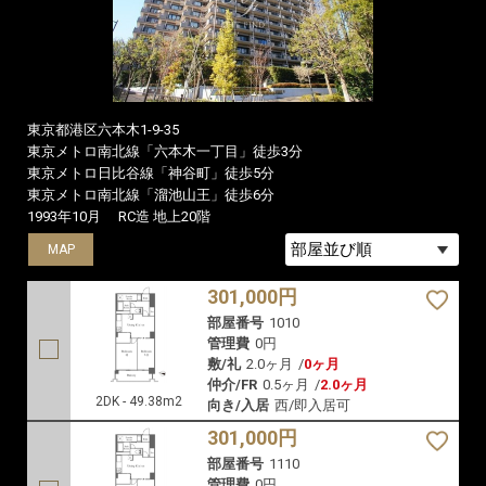
東京都港区六本木1-9-35
東京メトロ南北線「六本木一丁目」徒歩3分
東京メトロ日比谷線「神谷町」徒歩5分
東京メトロ南北線「溜池山王」徒歩6分
1993年10月
RC造 地上20階
MAP
MAP
301,000円
部屋番号
1010
管理費
0円
敷/礼
2.0ヶ月
/
0ヶ月
仲介/FR
0.5ヶ月
/
2.0ヶ月
2DK - 49.38m2
向き/入居
西/即入居可
301,000円
部屋番号
1110
管理費
0円