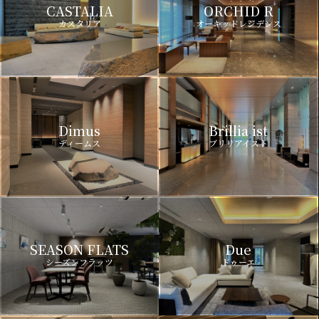
CASTALIA
ORCHID R
カスタリア
オーキッドレジデンス
Dimus
Brillia ist
ディームス
ブリリアイスト
SEASON FLATS
Due
シーズンフラッツ
ドゥーエ