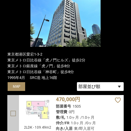
東京都港区愛宕1-3-2
東京メトロ日比谷線「虎ノ門ヒルズ」徒歩2分
東京メトロ銀座線「虎ノ門」徒歩8分
東京メトロ日比谷線「神谷町」徒歩8分
1995年4月
SRC造 地上16階
MAP
470,000円
部屋番号
1505
管理費
0円
敷/礼
1.0ヶ月
/
1.0ヶ月
仲介/FR
1.0ヶ月
/
0ヶ月
2LDK - 109.49m2
向き/入居
東/即入居可