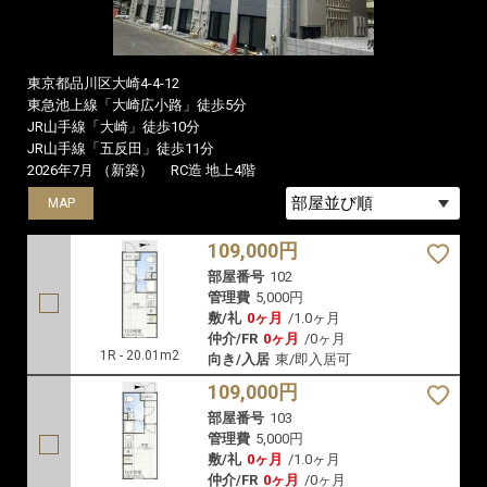
東京都品川区大崎4-4-12
東急池上線「大崎広小路」徒歩5分
JR山手線「大崎」徒歩10分
JR山手線「五反田」徒歩11分
2026年7月 （新築）
RC造 地上4階
MAP
MAP
MAP
109,000円
部屋番号
102
管理費
5,000円
敷/礼
0ヶ月
/
1.0ヶ月
仲介/FR
0ヶ月
/
0ヶ月
1R - 20.01m2
向き/入居
東/即入居可
109,000円
部屋番号
103
管理費
5,000円
敷/礼
0ヶ月
/
1.0ヶ月
仲介/FR
0ヶ月
/
0ヶ月