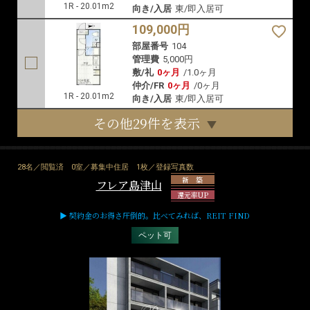
1R - 20.01m2
向き/入居
東/即入居可
109,000円
部屋番号
104
管理費
5,000円
敷/礼
0ヶ月
/
1.0ヶ月
仲介/FR
0ヶ月
/
0ヶ月
1R - 20.01m2
向き/入居
東/即入居可
その他29件を表示
28名／閲覧済
0室／募集中住居
1枚／登録写真数
新 築
フレア島津山
還元率UP
▶ 契約金のお得さ圧倒的。比べてみれば、REIT FIND
ペット可