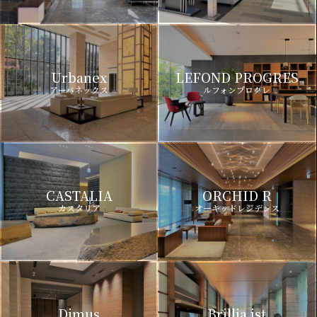
Urbanex
LEFOND PROGRES
アーバネックス
ルフォンプログレ
CASTALIA
ORCHID R
カスタリア
オーキッドレジデンス
Dimus
Brillia ist