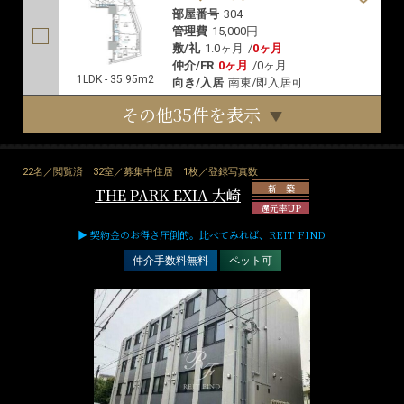
部屋番号
304
管理費
15,000円
敷/礼
1.0ヶ月
/
0ヶ月
仲介/FR
0ヶ月
/
0ヶ月
1LDK - 35.95m2
向き/入居
南東/即入居可
その他35件を表示
22名／閲覧済
32室／募集中住居
1枚／登録写真数
新 築
THE PARK EXIA 大崎
還元率UP
▶ 契約金のお得さ圧倒的。比べてみれば、REIT FIND
仲介手数料無料
ペット可