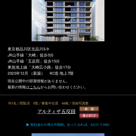
東京都品川区北品川5-9
JR山手線「大崎」徒歩5分
JR山手線「五反田」徒歩15分
東急池上線「大崎広小路」徒歩17分
2025年12月 （新築）
RC造 地上7階
現在公開中の部屋情報がありません。
最新の情報は
こちら
からお問い合わせください。
761名／閲覧済
0室／募集中住居
66枚／登録写真数
新 築
アルティザ五反田
還元率UP
▶ 契約金のお得さ圧倒的。比べてみれば、REIT FIND