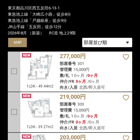
東京都品川区西五反田6-13-1
東急池上線「大崎広小路」徒歩8分
東急池上線「戸越銀座」徒歩9分
JR山手線「五反田」徒歩12分
2026年8月 （新築）
RC造 地上29階
MAP
MAP
MAP
277,000円
部屋番号
301
管理費
15,000円
敷/礼
1.0ヶ月
/
0ヶ月
仲介/FR
0ヶ月
/
0ヶ月
1LDK - 49.44m2
向き/入居
北西/即入居可
219,000円
部屋番号
303
管理費
15,000円
敷/礼
1.0ヶ月
/
0ヶ月
仲介/FR
0ヶ月
/
0ヶ月
1LDK - 39.27m2
向き/入居
北西/即入居可
203,000円