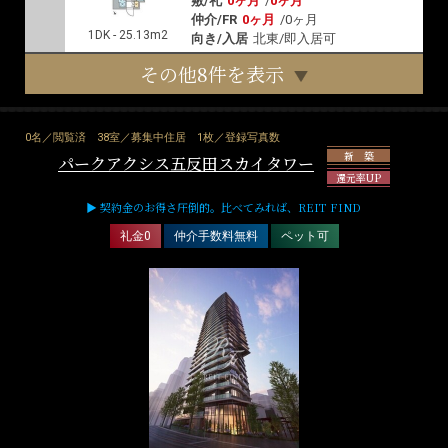
敷/礼
0ヶ月
/
0ヶ月
仲介/FR
0ヶ月
/
0ヶ月
1DK - 25.13m2
向き/入居
北東/即入居可
その他8件を表示
0名／閲覧済
38室／募集中住居
1枚／登録写真数
新 築
パークアクシス五反田スカイタワー
還元率UP
▶ 契約金のお得さ圧倒的。比べてみれば、REIT FIND
礼金0
仲介手数料無料
ペット可