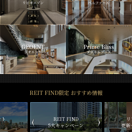
リビオメゾン
ベルファース
GEOENT
Prime Bliss
ジオエント
プライムブリス
REIT FIND限定 おすすめ情報
ト
REIT FIND
リア
5大キャンペーン
更新一