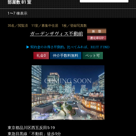
部屋数 81 室
1〜7 棟表示
35名／閲覧済
11室／募集中住居
1枚／登録写真数
新 築
ガーデンザヴィス不動前
還元率UP
▶ 契約金のお得さ圧倒的。比べてみれば、REIT FIND
礼金0
仲介手数料無料
ペット可
東京都品川区西五反田5-19
東急目黒線「不動前」徒歩5分