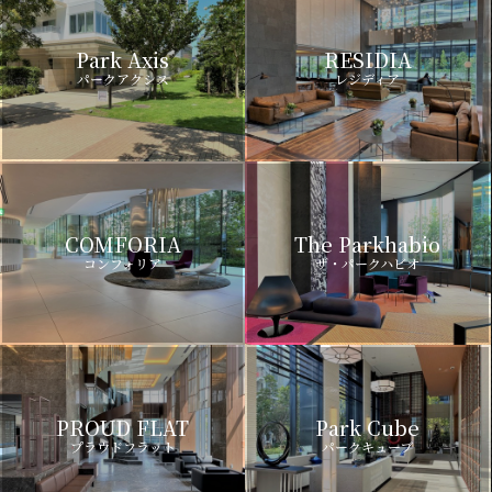
Park Axis
RESIDIA
パークアクシス
レジディア
COMFORIA
The Parkhabio
コンフォリア
ザ・パークハビオ
PROUD FLAT
Park Cube
プラウドフラット
パークキューブ