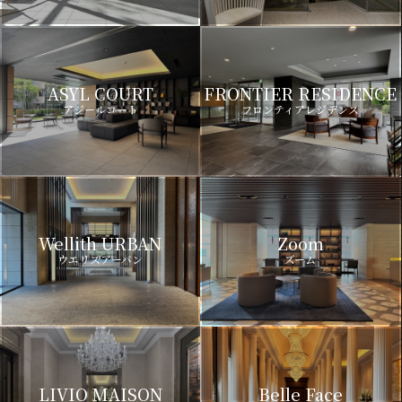
ASYL COURT
FRONTIER RESIDENCE
アジールコート
フロンティアレジデンス
Wellith URBAN
Zoom
ウエリスアーバン
ズーム
LIVIO MAISON
Belle Face