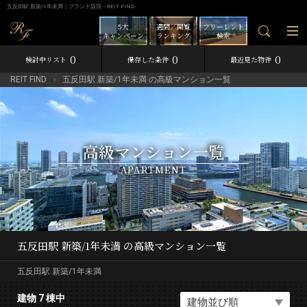
五反田駅 新築/1年未満｜ブランド賃貸－REIT FIND
5大
週間／閲覧
フリーレント
キャンペーン
ランキング
検索
0
0
0
検討中リスト
保存した条件
最近見た物件
REIT FIND
五反田駅 新築/1年未満 の高級マンション一覧
高級マンション一覧
APARTMENT
五反田駅 新築/1年未満 の高級マンション一覧
五反田駅 新築/1年未満
建物 7 棟中