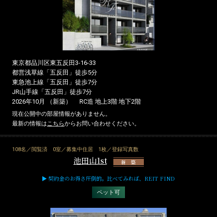
東京都品川区東五反田3-16-33
都営浅草線「五反田」徒歩5分
東急池上線「五反田」徒歩7分
JR山手線「五反田」徒歩7分
2026年10月 （新築）
RC造 地上3階 地下2階
現在公開中の部屋情報がありません。
最新の情報は
こちら
からお問い合わせください。
108名／閲覧済
0室／募集中住居
1枚／登録写真数
池田山1st
新 築
▶ 契約金のお得さ圧倒的。比べてみれば、REIT FIND
ペット可