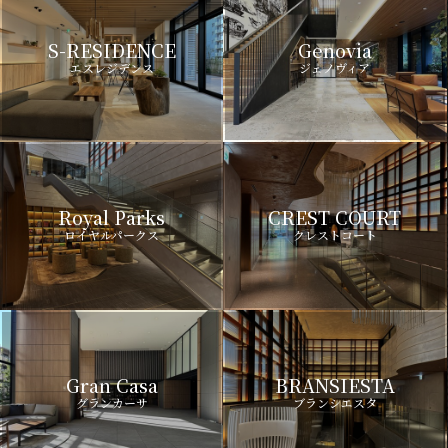
S-RESIDENCE
Genovia
エスレジデンス
ジェノヴィア
Royal Parks
CREST COURT
ロイヤルパークス
クレストコート
Gran Casa
BRANSIESTA
グランカーサ
ブランシエスタ