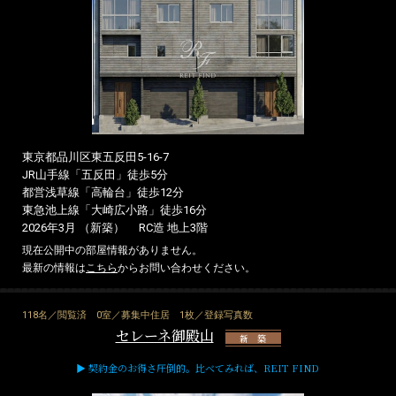
東京都品川区東五反田5-16-7
JR山手線「五反田」徒歩5分
都営浅草線「高輪台」徒歩12分
東急池上線「大崎広小路」徒歩16分
2026年3月 （新築）
RC造 地上3階
現在公開中の部屋情報がありません。
最新の情報は
こちら
からお問い合わせください。
118名／閲覧済
0室／募集中住居
1枚／登録写真数
セレーネ御殿山
新 築
▶ 契約金のお得さ圧倒的。比べてみれば、REIT FIND