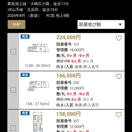
東急池上線「大崎広小路」徒歩11分
JR山手線「五反田」徒歩13分
2026年8月 （新築）
RC造 地上6階
MAP
MAP
MAP
224,000円
部屋番号
101
管理費
18,000円
敷/礼
0ヶ月
/
0ヶ月
仲介/FR
0ヶ月
/
0ヶ月
1LDK - 36.35m2
向き/入居
南東/即入居可
166,000円
部屋番号
202
管理費
12,000円
敷/礼
0ヶ月
/
0ヶ月
仲介/FR
0ヶ月
/
0ヶ月
1DK - 27.56m2
向き/入居
南東/即入居可
158,000円
部屋番号
307
管理費
12,000円