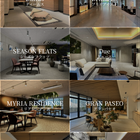
ディームス
ブリリアイスト
SEASON FLATS
Due
シーズンフラッツ
ドゥーエ
MYRIA RESIDENCE
GRAN PASEO
ミリアレジデンス
グランパセオ