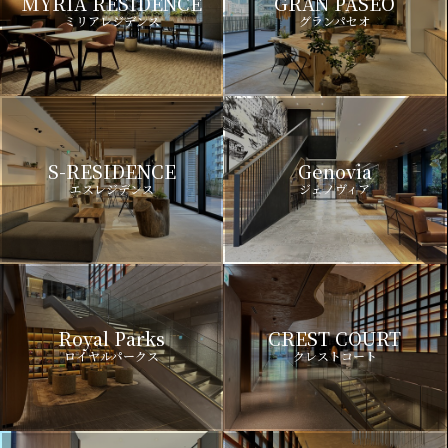
MYRIA RESIDENCE
GRAN PASEO
ミリアレジデンス
グランパセオ
S-RESIDENCE
Genovia
エスレジデンス
ジェノヴィア
Royal Parks
CREST COURT
ロイヤルパークス
クレストコート