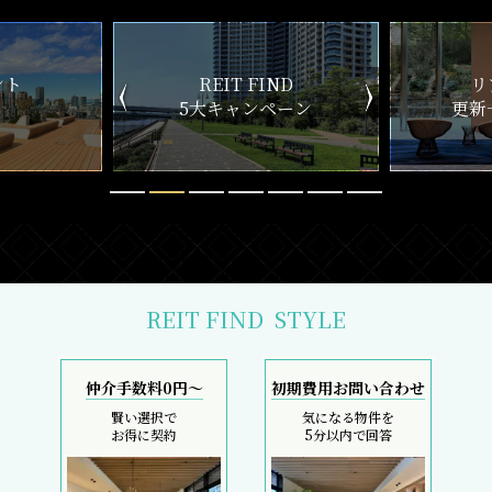
ND
リアルタイム
新
ペーン
更新一覧チェック
REIT FIND
STYLE
仲介手数料0円～
初期費用お問い合わせ
賢い選択で
気になる物件を
お得に契約
5分以内で回答