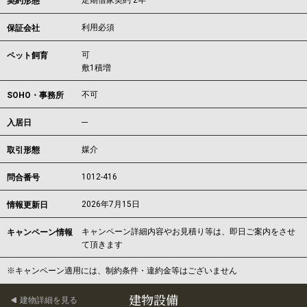
定期借家契約 2年
契約形態
利用必須
保証会社
可
ペット飼育
敷1積増
不可
SOHO・事務所
---
入居日
媒介
取引形態
1012-416
問合番号
2026年7月15日
情報更新日
キャンペーン詳細内容やお見積り等は、即日ご案内をさせ
キャンペーン情報
て頂きます
※キャンペーン適用には、制約条件・違約金等はございません
建物設備
建物詳細を見る