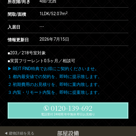
4階/北西
所在階/向き
2
1LDK/52.07m
間取/面積
---
入居日
2026年7月15日
情報更新日
■203／218号室対象
■実質フリーレント0.5ヶ月／相談可
▶ REIT FIND特典でお得にご契約くださいませ。
１.都内最安値での契約を、即時に提示致します。
２.初期費用のお見積りを、即時に案内致します。
３.内覧・リモート内覧を、即時に提案致します。
0120-139-692
電話受付 24時間 年中無休 即日お見積り
部屋設備
建物詳細を見る