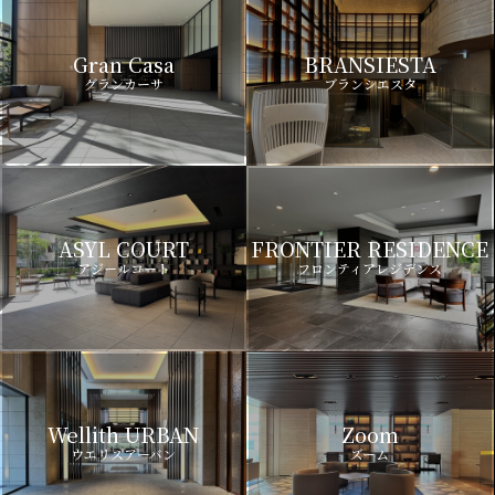
Gran Casa
BRANSIESTA
グランカーサ
ブランシエスタ
ASYL COURT
FRONTIER RESIDENCE
アジールコート
フロンティアレジデンス
Wellith URBAN
Zoom
ウエリスアーバン
ズーム