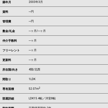
2003年3月
築年月
---
円
賃料
---円
管理費
---ヶ月
/
---ヶ月
敷金/礼金
---ヶ月
仲介手数料
---ヶ月
フリーレント
---ヶ月
更新料
4階/北西
所在階/向き
1LDK
間取り
2
52.07m
専有面積
LDK15.4帖／洋室8帖
部屋詳細