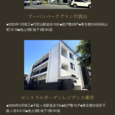
アーバンパークグラン代官山
■2023年1月竣工■代官山駅徒歩10分■総戸数28戸■東京都渋谷区鉢山
町13-18■地上5階 地下1階 RC造
セントラルガーデンレジデンス東京
■2026年3月竣工■千駄ヶ谷駅徒歩7分■総戸数12戸■東京都渋谷区千
駄ヶ谷5-5-12■地上3階 地下1階 RC造