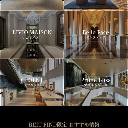
LIVIO MAISON
Belle Face
リビオメゾン
ベルファース
GEOENT
Prime Bliss
ジオエント
プライムブリス
REIT FIND限定 おすすめ情報