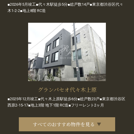
■2026年5月竣工■代々木駅徒歩5分■総戸数14戸■東京都渋谷区代々
木1-2-2■地上8階 RC造
グランパセオ代々木上原
■2025年12月竣工■代々木上原駅徒歩6分■総戸数23戸■東京都渋谷区
西原2-15-17■地上3階 地下1階 RC造■フリーレント2ヶ月
すべてのおすすめ物件を見る