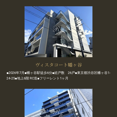
ヴィスタコート幡ヶ谷
■2026年7月■幡ヶ谷駅徒歩6分■総戸数 26戸■東京都渋谷区幡ヶ谷1-
24-25■地上6階 RC造■フリーレント1ヶ月