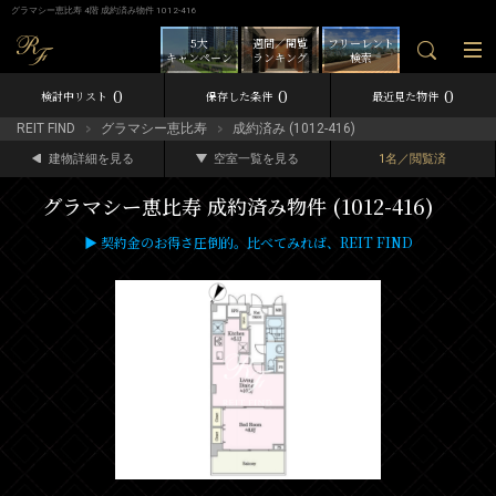
グラマシー恵比寿 4階 成約済み物件 1012-416
5大
週間／閲覧
フリーレント
キャンペーン
ランキング
検索
0
0
0
検討中リスト
保存した条件
最近見た物件
REIT FIND
グラマシー恵比寿
成約済み (1012-416)
建物詳細を見る
空室一覧を見る
1名／閲覧済
グラマシー恵比寿 成約済み物件 (1012-416)
▶ 契約金のお得さ圧倒的。比べてみれば、REIT FIND