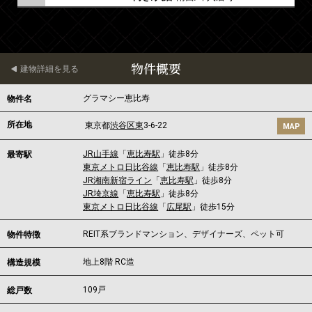
物件概要
建物詳細を見る
グラマシー恵比寿
物件名
所在地
東京都
渋谷区
東
3-6-22
MAP
JR山手線
「
恵比寿駅
」徒歩8分
最寄駅
東京メトロ日比谷線
「
恵比寿駅
」徒歩8分
JR湘南新宿ライン
「
恵比寿駅
」徒歩8分
JR埼京線
「
恵比寿駅
」徒歩8分
東京メトロ日比谷線
「
広尾駅
」徒歩15分
REIT系ブランドマンション、デザイナーズ、ペット可
物件特徴
地上8階 RC造
構造規模
109戸
総戸数