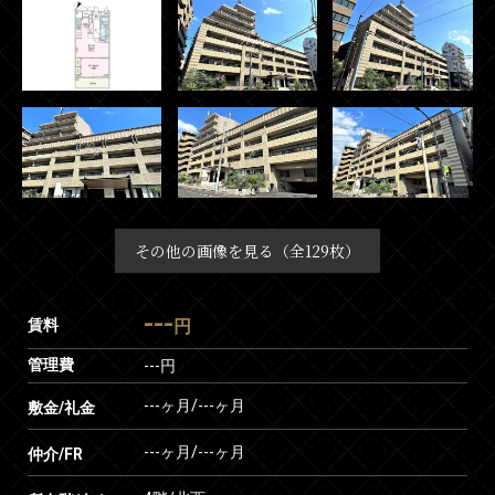
その他の画像を見る（全129枚）
---
賃料
円
管理費
---円
---ヶ月
/
---ヶ月
敷金/礼金
---ヶ月
/
---ヶ月
仲介/FR