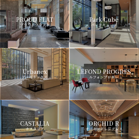
PROUD FLAT
Park Cube
プラウドフラット
パークキューブ
Urbanex
LEFOND PROGRES
アーバネックス
ルフォンプログレ
CASTALIA
ORCHID R
カスタリア
オーキッドレジデンス