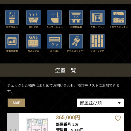
空室一覧
チェックした物件はまとめてお問い合わせ、検討中リストに追加できま
す。
MAP
MAP
MAP
MAP
365,000円
部屋番号
203
管理費
15,000円