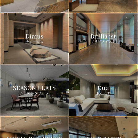
Dimus
Brillia ist
ディームス
ブリリアイスト
SEASON FLATS
Due
シーズンフラッツ
ドゥーエ