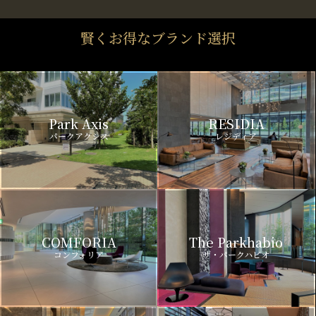
賢くお得なブランド選択
Park Axis
RESIDIA
パークアクシス
レジディア
COMFORIA
The Parkhabio
コンフォリア
ザ・パークハビオ