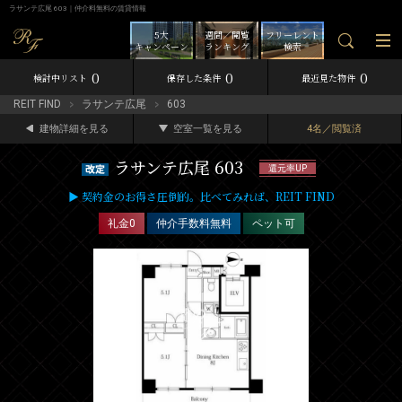
ラサンテ広尾 603｜仲介料無料の賃貸情報
5大
週間／閲覧
フリーレント
キャンペーン
ランキング
検索
0
0
0
検討中リスト
保存した条件
最近見た物件
REIT FIND
ラサンテ広尾
603
建物詳細を見る
空室一覧を見る
4名／閲覧済
ラサンテ広尾 603
還元率UP
▶ 契約金のお得さ圧倒的。比べてみれば、REIT FIND
礼金0
仲介手数料無料
ペット可