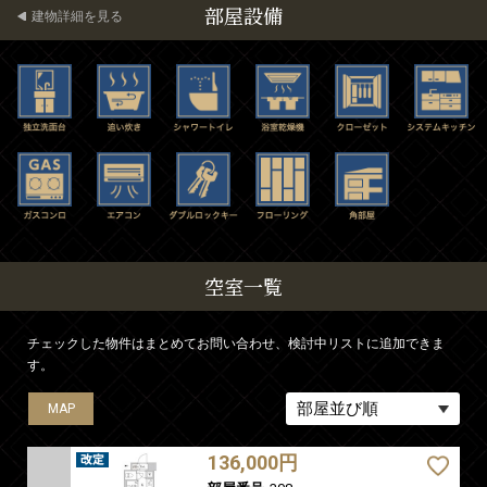
部屋設備
建物詳細を見る
空室一覧
チェックした物件はまとめてお問い合わせ、検討中リストに追加できま
す。
MAP
MAP
MAP
MAP
MAP
MAP
MAP
MAP
MAP
MAP
MAP
MAP
MAP
136,000円