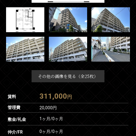
その他の画像を見る（全25枚）
311,000
賃料
円
管理費
20,000円
1ヶ月
/
0ヶ月
敷金/礼金
0ヶ月
/
0ヶ月
仲介/FR