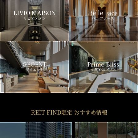
LIVIO MAISON
Belle Face
リビオメゾン
ベルファース
GEOENT
Prime Bliss
ジオエント
プライムブリス
REIT FIND限定 おすすめ情報