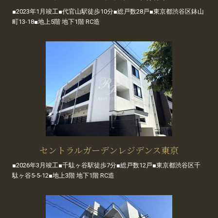
■2023年1月竣工■代官山駅徒歩10分■総戸数28戸■東京都渋谷区鉢山
町13-18■地上5階 地下1階 RC造
セントラルガーデンレジデンス東京
■2026年3月竣工■千駄ヶ谷駅徒歩7分■総戸数12戸■東京都渋谷区千
駄ヶ谷5-5-12■地上3階 地下1階 RC造