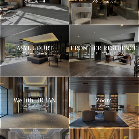
グランカーサ
ブランシエスタ
ASYL COURT
FRONTIER RESIDENCE
アジールコート
フロンティアレジデンス
Wellith URBAN
Zoom
ウエリスアーバン
ズーム