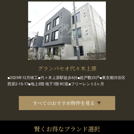
グランパセオ代々木上原
■2025年12月竣工■代々木上原駅徒歩6分■総戸数23戸■東京都渋谷区
西原2-15-17■地上3階 地下1階 RC造■フリーレント2ヶ月
すべてのおすすめ物件を見る
賢くお得なブランド選択