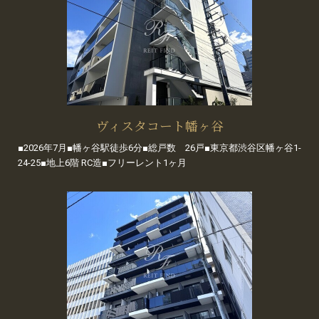
ヴィスタコート幡ヶ谷
■2026年7月■幡ヶ谷駅徒歩6分■総戸数 26戸■東京都渋谷区幡ヶ谷1-
24-25■地上6階 RC造■フリーレント1ヶ月