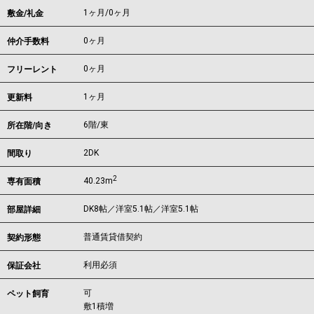
1ヶ月
/
0ヶ月
敷金/礼金
0ヶ月
仲介手数料
0ヶ月
フリーレント
1ヶ月
更新料
6階/東
所在階/向き
2DK
間取り
2
40.23m
専有面積
DK8帖／洋室5.1帖／洋室5.1帖
部屋詳細
普通賃貸借契約
契約形態
利用必須
保証会社
可
ペット飼育
敷1積増