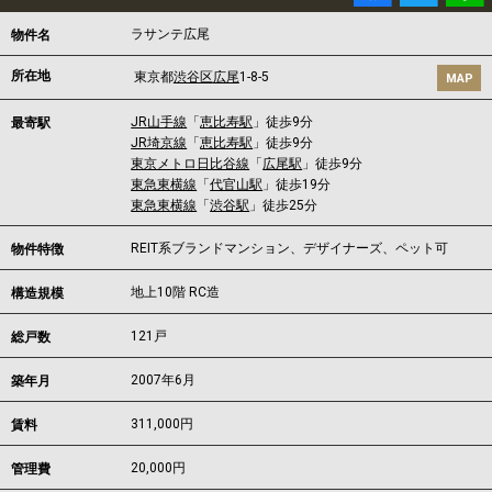
ラサンテ広尾
物件名
所在地
東京都
渋谷区
広尾
1-8-5
MAP
JR山手線
「
恵比寿駅
」徒歩9分
最寄駅
JR埼京線
「
恵比寿駅
」徒歩9分
東京メトロ日比谷線
「
広尾駅
」徒歩9分
東急東横線
「
代官山駅
」徒歩19分
東急東横線
「
渋谷駅
」徒歩25分
REIT系ブランドマンション、デザイナーズ、ペット可
物件特徴
地上10階 RC造
構造規模
121戸
総戸数
2007年6月
築年月
311,000
円
賃料
20,000円
管理費