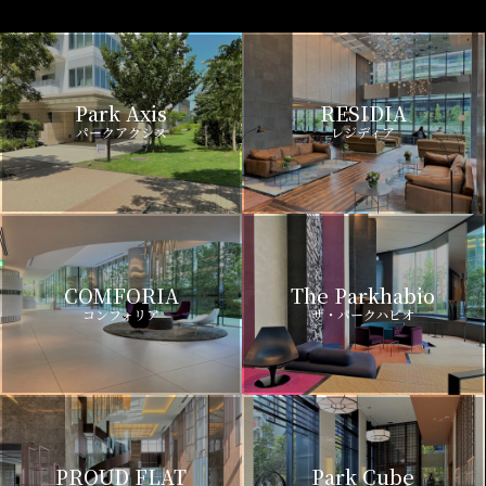
Park Axis
RESIDIA
パークアクシス
レジディア
COMFORIA
The Parkhabio
コンフォリア
ザ・パークハビオ
PROUD FLAT
Park Cube