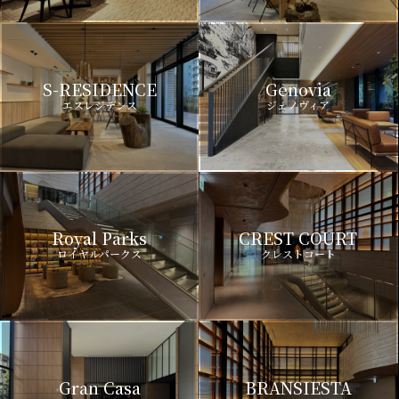
S-RESIDENCE
Genovia
エスレジデンス
ジェノヴィア
Royal Parks
CREST COURT
ロイヤルパークス
クレストコート
Gran Casa
BRANSIESTA