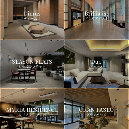
Dimus
Brillia ist
ディームス
ブリリアイスト
SEASON FLATS
Due
シーズンフラッツ
ドゥーエ
MYRIA RESIDENCE
GRAN PASEO
ミリアレジデンス
グランパセオ