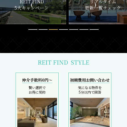
ND
リアルタイム
新
ペーン
更新一覧チェック
REIT FIND
STYLE
仲介手数料0円～
初期費用お問い合わせ
賢い選択で
気になる物件を
お得に契約
5分以内で回答