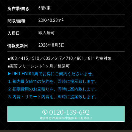
6階/東
所在階/向き
2
2DK/40.23m
間取/面積
即入居可
入居日
2026年8月5日
情報更新日
■403／415／510／603／617／710／801／811号室対象
■実質フリーレント1ヶ月／相談可
▶ REIT FIND特典でお得にご契約くださいませ。
１.都内最安値での契約を、即時に提示致します。
２.初期費用のお見積りを、即時に案内致します。
３.内覧・リモート内覧を、即時に提案致します。
0120-139-692
電話受付 24時間 年中無休 即日お見積り