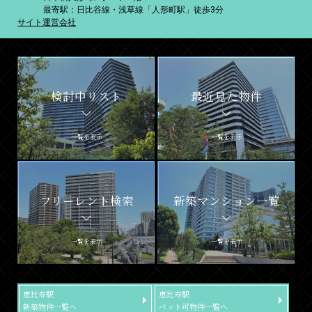
最寄駅：日比谷線・浅草線「人形町駅」徒歩3分
サイト運営会社
検討中リスト
最近見た物件
一覧を表示
一覧を表示
フリーレント検索
新築マンション一覧
一覧を表示
一覧を表示
恵比寿駅
恵比寿駅
新築物件一覧へ
ペット可物件一覧へ