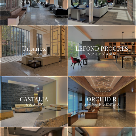
プラウドフラット
パークキューブ
Urbanex
LEFOND PROGRES
アーバネックス
ルフォンプログレ
CASTALIA
ORCHID R
カスタリア
オーキッドレジデンス