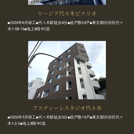
リージア代々木ビナリオ
■2026年6月竣工■代々木駅徒歩4分■総戸数24戸■東京都渋谷区代々
木1-58-13■地上8階 RC造
アスティーレスタジオ代々木
■2026年5月竣工■代々木駅徒歩5分■総戸数14戸■東京都渋谷区代々
木1-2-2■地上8階 RC造