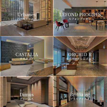
Urbanex
LEFOND PROGRES
アーバネックス
ルフォンプログレ
CASTALIA
ORCHID R
カスタリア
オーキッドレジデンス
Dimus
Brillia ist
ディームス
ブリリアイスト