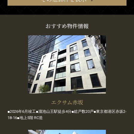
おすすめ物件情報
エクサム赤坂
■2026年6月竣工■溜池山王駅徒歩4分■総戸数20戸■東京都港区赤坂2-
18-16■地上5階 RC造