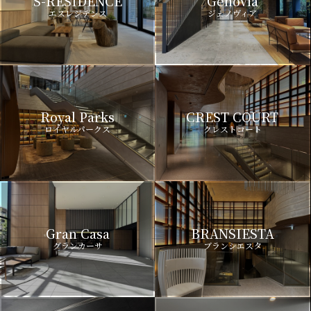
S-RESIDENCE
Genovia
エスレジデンス
ジェノヴィア
Royal Parks
CREST COURT
ロイヤルパークス
クレストコート
Gran Casa
BRANSIESTA
グランカーサ
ブランシエスタ