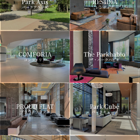
Park Axis
RESIDIA
パークアクシス
レジディア
COMFORIA
The Parkhabio
コンフォリア
ザ・パークハビオ
PROUD FLAT
Park Cube
プラウドフラット
パークキューブ