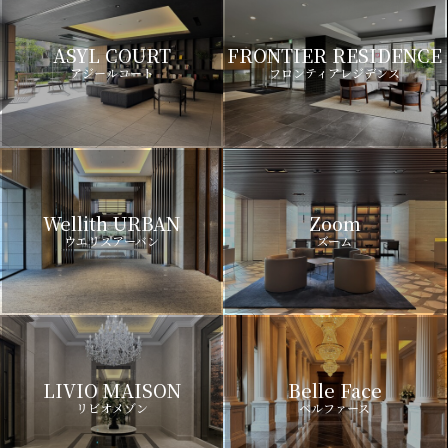
ASYL COURT
FRONTIER RESIDENCE
アジールコート
フロンティアレジデンス
Wellith URBAN
Zoom
ウエリスアーバン
ズーム
LIVIO MAISON
Belle Face
リビオメゾン
ベルファース