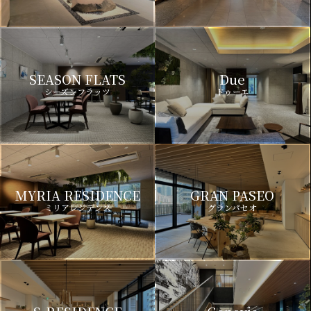
SEASON FLATS
Due
シーズンフラッツ
ドゥーエ
MYRIA RESIDENCE
GRAN PASEO
ミリアレジデンス
グランパセオ