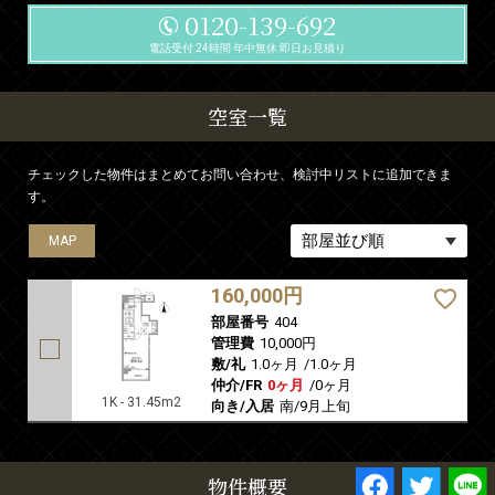
0120-139-692
電話受付 24時間 年中無休 即日お見積り
空室一覧
チェックした物件はまとめてお問い合わせ、検討中リストに追加できま
す。
MAP
160,000円
部屋番号
404
管理費
10,000円
敷/礼
1.0ヶ月
/
1.0ヶ月
仲介/FR
0ヶ月
/
0ヶ月
1K - 31.45m2
向き/入居
南/9月上旬
物件概要