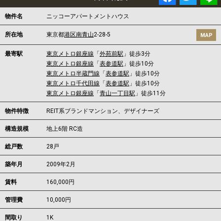
物件名
ニッコーアパートメントハウス
所在地
東京都
港区
南青山
2-28-5
MAP
最寄駅
東京メトロ銀座線
「
外苑前駅
」徒歩3分
東京メトロ銀座線
「
表参道駅
」徒歩10分
東京メトロ半蔵門線
「
表参道駅
」徒歩10分
東京メトロ千代田線
「
表参道駅
」徒歩10分
東京メトロ銀座線
「
青山一丁目駅
」徒歩11分
物件特徴
REIT系ブランドマンション、デザイナーズ
構造規模
地上6階 RC造
総戸数
28戸
築年月
2009年2月
賃料
160,000円
管理費
10,000円
間取り
1K