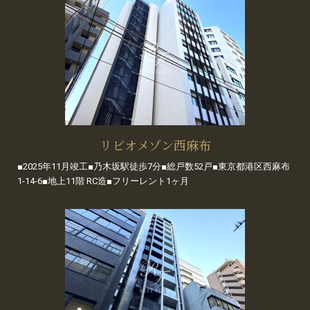
リビオメゾン西麻布
■2025年11月竣工■乃木坂駅徒歩7分■総戸数52戸■東京都港区西麻布
1-14-6■地上11階 RC造■フリーレント1ヶ月