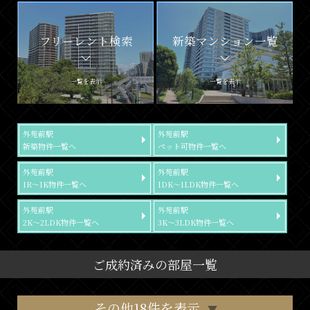
フリーレント検索
新築マンション一覧
一覧を表示
一覧を表示
外苑前駅
外苑前駅
新築物件一覧へ
ペット可物件一覧へ
外苑前駅
外苑前駅
1R～1K物件一覧へ
1DK～1LDK物件一覧へ
外苑前駅
外苑前駅
2K～2LDK物件一覧へ
3K～3LDK物件一覧へ
ご成約済みの部屋一覧
その他18件を表示