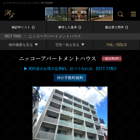
ニッコーアパートメントハウス｜仲介料無料
5大
週間／閲覧
フリーレント
キャンペーン
ランキング
検索
0
0
0
検討中リスト
保存した条件
最近見た物件
REIT FIND
ニッコーアパートメントハウス
物件概要を見る
空室一覧を見る
79名／閲覧済
ニッコーアパートメントハウス
還元率UP
▶ 契約金のお得さ圧倒的。比べてみれば、REIT FIND
仲介手数料無料