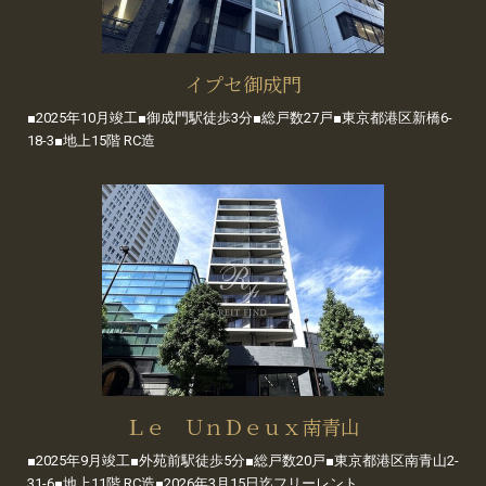
イプセ御成門
■2025年10月竣工■御成門駅徒歩3分■総戸数27戸■東京都港区新橋6-
18-3■地上15階 RC造
Ｌｅ ＵｎＤｅｕｘ南青山
■2025年9月竣工■外苑前駅徒歩5分■総戸数20戸■東京都港区南青山2-
31-6■地上11階 RC造■2026年3月15日迄フリーレント