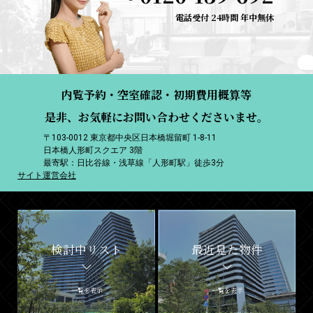
電話受付 24時間 年中無休
内覧予約・空室確認・初期費用概算等
是非、お気軽にお問い合わせくださいませ。
〒103-0012 東京都中央区日本橋堀留町 1-8-11
日本橋人形町スクエア 3階
最寄駅：日比谷線・浅草線「人形町駅」徒歩3分
サイト運営会社
検討中リスト
最近見た物件
一覧を表示
一覧を表示