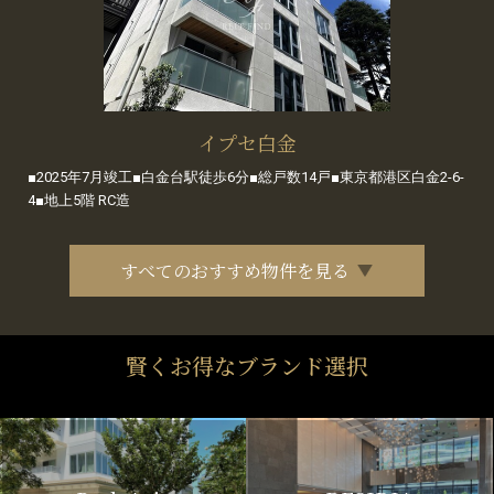
イプセ白金
■2025年7月竣工■白金台駅徒歩6分■総戸数14戸■東京都港区白金2-6-
4■地上5階 RC造
すべてのおすすめ物件を見る
賢くお得なブランド選択