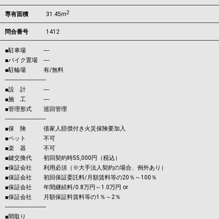
2
専有面積
31.45m
問合番号
1412
■駐車場 ―
■バイク置場 ―
■駐輪場 有/無料
―――――――
■設 計 ―
■施 工 ―
■管理形式 巡回管理
―――――――
■保 険 借家人賠償付き火災保険要加入
■ペット 不可
■楽 器 不可
■鍵交換代 初回契約時55,000円（税込）
■保証会社 利用必須（※大手法人契約の場合、例外あり）
■保証会社 初回保証委託料/月額賃料等の20％～100％
■保証会社 年間継続料/0.8万円～1.0万円 or
■保証会社 月額保証料賃料等の1％～2％
―――――――
■間取り