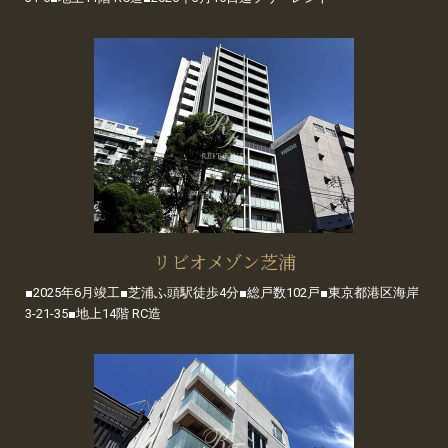
リビオメゾン芝浦
■2025年6月竣工■芝浦ふ頭駅徒歩4分■総戸数102戸■東京都港区海岸
3-21-35■地上14階 RC造