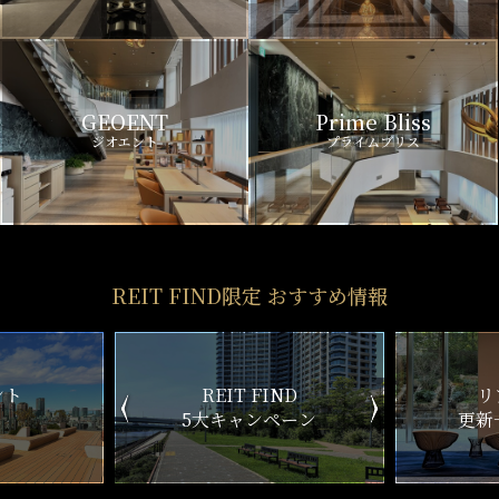
GEOENT
Prime Bliss
ジオエント
プライムブリス
REIT FIND限定 おすすめ情報
REIT FIND
リアルタイム
大キャンペーン
更新一覧チェック