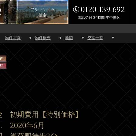
0120-139-692
覧
フリーレント
グ
検索
電話受付 24時間 年中無休
物件写真
物件概要
地図
空室一覧
以内
UP
金 初期費用【特別価格】
 2020年6月
駅 浅草駅徒歩3分