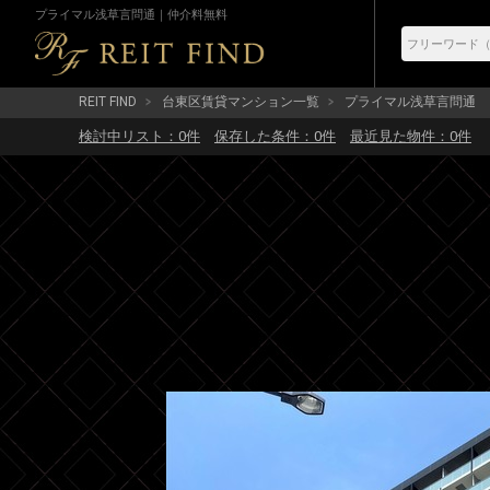
プライマル浅草言問通｜仲介料無料
REIT FIND
台東区賃貸マンション一覧
プライマル浅草言問通
検討中リスト：
0
件
保存した条件：
0
件
最近見た物件：
0
件