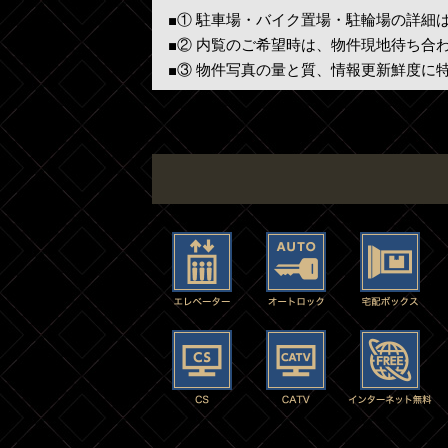
■① 駐車場・バイク置場・駐輪場の詳細
■② 内覧のご希望時は、物件現地待ち合
■③ 物件写真の量と質、情報更新鮮度に