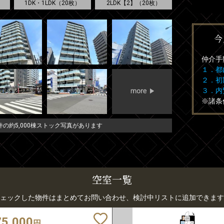
1DK・1LDK（20枚）
2LDK【2】（20枚）
今
仲介手
１．都
２．初
３．内
※諸条
の約5,000棟ストック写真があります
空室一覧
ェックした物件はまとめてお問い合わせ、検討中リストに追加できます
75,000
円