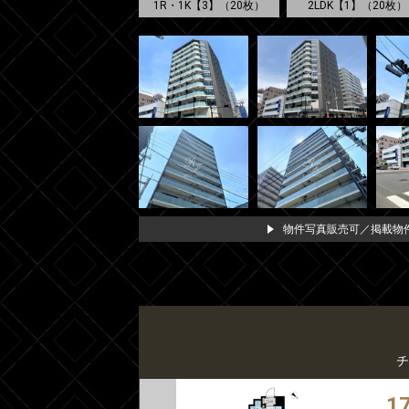
1R・1K【3】（20枚）
2LDK【1】（20枚）
物件写真販売可／掲載物件
チ
1