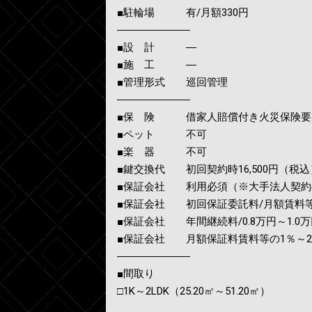
■駐輪場 有/月額330円
―――――――
■設 計 ―
■施 工 ―
■管理形式 巡回管理
―――――――
■保 険 借家人賠償付き火災保険要
■ペット 不可
■楽 器 不可
■鍵交換代 初回契約時16,500円（税込
■保証会社 利用必須（※大手法人契約
■保証会社 初回保証委託料/月額賃料等の
■保証会社 年間継続料/0.8万円～1.0万円
■保証会社 月額保証料賃料等の1％～
―――――――
■間取り
□1K～2LDK（25.20㎡～51.20㎡）