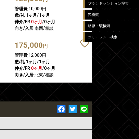
ブランドマンション検索
管理費
10,000円
区検索
敷/礼
1ヶ月
/
1ヶ月
仲介/FR
0ヶ月
/
0ヶ月
路線・駅検索
向き/入居
南西/相談
フリーレント検索
175,000
円
管理費
12,000円
敷/礼
1ヶ月
/
1ヶ月
仲介/FR
0ヶ月
/
0ヶ月
向き/入居
北東/相談