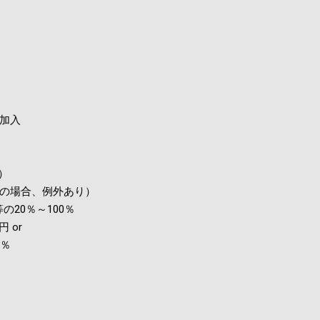
加入
）
の場合、例外あり）
20％～100％
 or
2％