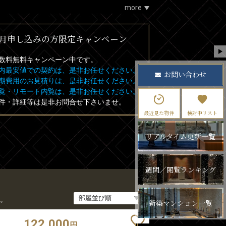
more
月申し込みの方限定キャンペーン
数料無料
キャンペーン中です。
内最安値での契約は、是非お任せください。
お問い合わせ
期費用のお見積りは、是非お任せください。
覧・リモート内覧は、是非お任せください。
件・詳細等は是非お問合せ下さいませ。
最近見た物件
検討中リスト
リアルタイム更新一覧
週間／閲覧ランキング
。
新築マンション一覧
122,000
円