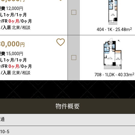
理費
12,000円
礼
1ヶ月
/
1ヶ月
/FR
0ヶ月
/
0ヶ月
/入居
北東/相談
2
404 - 1K - 25.48m
30,000
円
理費
15,000円
礼
1ヶ月
/
1ヶ月
/FR
0ヶ月
/
0ヶ月
/入居
北東/相談
2
708 - 1LDK - 40.33m
物件概要
問通
-10-5