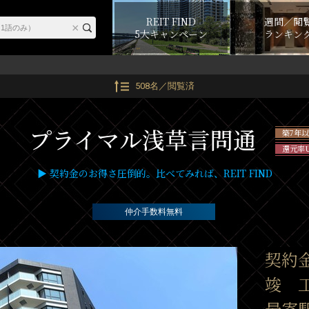
REIT FIND
週間／閲
5大キャンペーン
ランキン
508名／閲覧済
プライマル浅草言問通
築7年
還元率
▶ 契約金のお得さ圧倒的。比べてみれば、REIT FIND
仲介手数料無料
契約
竣 工
最寄