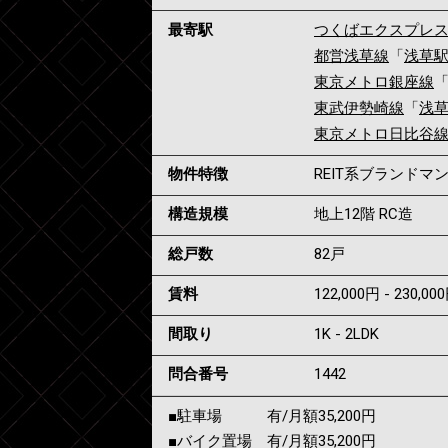
最寄駅
つくばエクスプレ
都営浅草線
「
浅草
東京メトロ銀座線
東武伊勢崎線
「
浅
東京メトロ日比谷
物件特徴
REIT系ブランド
構造規模
地上12階 RC造
総戸数
82戸
賃料
122,000円 - 230,00
間取り
1K - 2LDK
問合番号
1442
■駐車場 有/月額35,200円
■バイク置場 有/月額35,200円