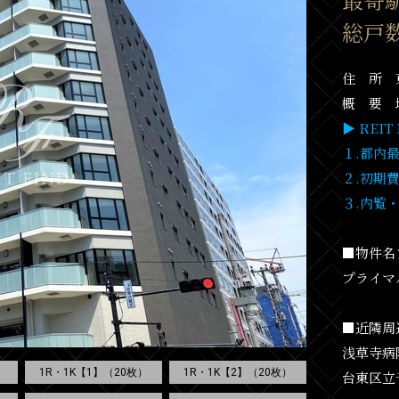
総戸数
住 所 東
概 要 地
▶ REI
１.都内
２.初期
３.内覧
■物件名
プライマ
■近隣周
浅草寺病
1R・1K【1】（20枚）
1R・1K【2】（20枚）
台東区立