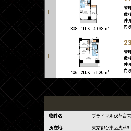
管
敷/
仲介
向き
2
308 - 1LDK - 40.33m
2
管
敷/
仲介
向き
2
406 - 2LDK - 51.20m
物件名
プライマル浅草言
所在地
東京都
台東区
浅草
3