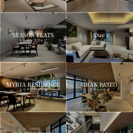
SEASON FLATS
Due
シーズンフラッツ
ドゥーエ
MYRIA RESIDENCE
GRAN PASEO
ミリアレジデンス
グランパセオ