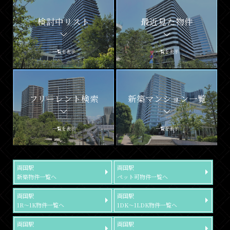
検討中リスト
最近見た物件
一覧を表示
一覧を表示
フリーレント検索
新築マンション一覧
一覧を表示
一覧を表示
両国駅
両国駅
新築物件一覧へ
ペット可物件一覧へ
両国駅
両国駅
1R～1K物件一覧へ
1DK～1LDK物件一覧へ
両国駅
両国駅