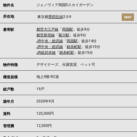
ジェノヴィア両国5スカイガーデン
物件名
所在地
東京都
墨田区
緑
2-3-9
MAP
都営大江戸線
「
両国駅
」徒歩9分
最寄駅
都営新宿線
「
菊川駅
」徒歩9分
JR中央・総武線
「
両国駅
」徒歩14分
JR中央・総武線
「
錦糸町駅
」徒歩15分
JR総武本線
「
錦糸町駅
」徒歩15分
デザイナーズ、分譲賃貸、ペット可
物件特徴
地上9階 RC造
構造規模
19戸
総戸数
2020年9月
築年月
125,000
円
賃料
12,000円
管理費