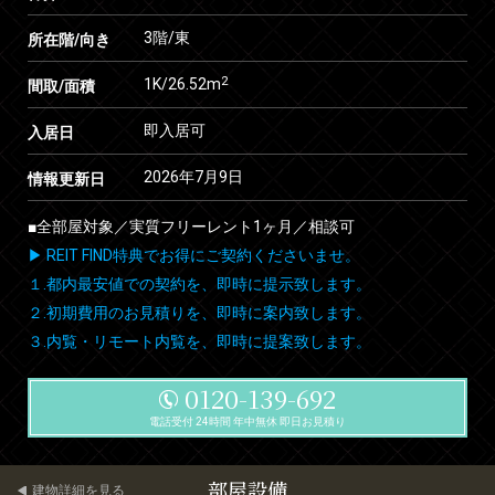
3階/東
所在階/向き
2
1K/26.52m
間取/面積
即入居可
入居日
2026年7月9日
情報更新日
■全部屋対象／実質フリーレント1ヶ月／相談可
▶ REIT FIND特典でお得にご契約くださいませ。
１.都内最安値での契約を、即時に提示致します。
２.初期費用のお見積りを、即時に案内致します。
３.内覧・リモート内覧を、即時に提案致します。
0120-139-692
電話受付 24時間 年中無休 即日お見積り
部屋設備
建物詳細を見る