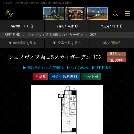
ジェノヴィア両国5スカイガーデン 302｜仲介料無料の賃貸情報
5大
週間／閲覧
フリーレント
キャンペーン
ランキング
検索
0
0
0
検討中リスト
保存した条件
最近見た物件
REIT FIND
ジェノヴィア両国5スカイガーデン
302
建物詳細を見る
空室一覧を見る
9名／閲覧済
築7年以内
ジェノヴィア両国5スカイガーデン 302
還元率UP
▶ 契約金のお得さ圧倒的。比べてみれば、REIT FIND
礼金0
仲介手数料無料
ペット可