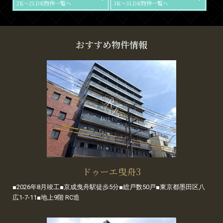
2K～2LDK物件一覧へ
3K～3LDK物件一覧へ
おすすめ物件情報
ドゥーエ曳舟3
■2026年8月竣工■京成曳舟駅徒歩5分■総戸数50戸■東京都墨田区八
広1-7-11■地上9階 RC造