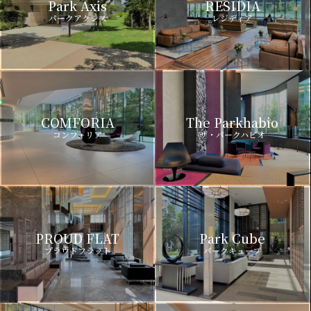
Park Axis
RESIDIA
パークアクシス
レジディア
COMFORIA
The Parkhabio
コンフォリア
ザ・パークハビオ
PROUD FLAT
Park Cube
プラウドフラット
パークキューブ