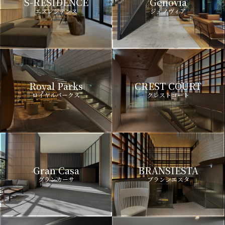
S-RESIDENCE
Genovia
エスレジデンス
ジェノヴィア
Royal Parks
CREST COURT
ロイヤルパークス
クレストコート
Gran Casa
BRANSIESTA
グランカーサ
ブランシエスタ