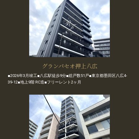
グランパセオ押上八広
■2026年3月竣工■八広駅徒歩9分■総戸数51戸■東京都墨田区八広4-
39-12■地上9階 RC造■フリーレント2ヶ月