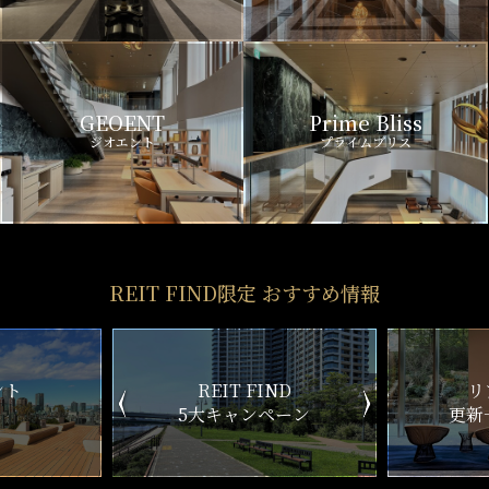
GEOENT
Prime Bliss
ジオエント
プライムブリス
REIT FIND限定 おすすめ情報
ND
リアルタイム
新
ペーン
更新一覧チェック