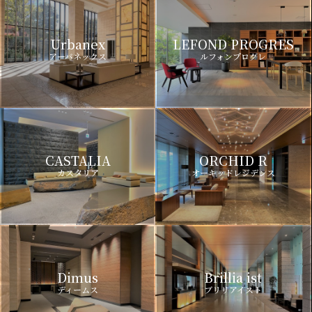
Urbanex
LEFOND PROGRES
アーバネックス
ルフォンプログレ
CASTALIA
ORCHID R
カスタリア
オーキッドレジデンス
Dimus
Brillia ist
ディームス
ブリリアイスト