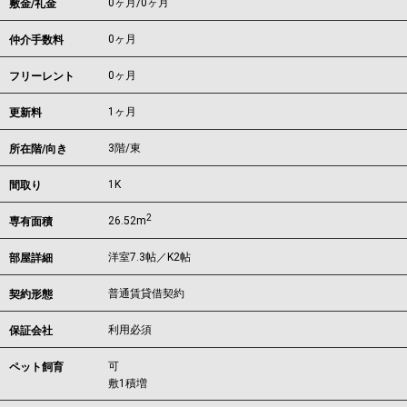
0ヶ月
/
0ヶ月
敷金/礼金
0ヶ月
仲介手数料
0ヶ月
フリーレント
1ヶ月
更新料
3階/東
所在階/向き
1K
間取り
2
26.52m
専有面積
洋室7.3帖／K2帖
部屋詳細
普通賃貸借契約
契約形態
利用必須
保証会社
可
ペット飼育
敷1積増