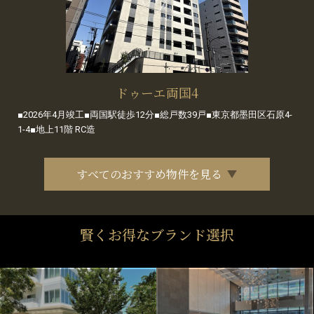
ドゥーエ両国4
■2026年4月竣工■両国駅徒歩12分■総戸数39戸■東京都墨田区石原4-
1-4■地上11階 RC造
すべてのおすすめ物件を見る
賢くお得なブランド選択