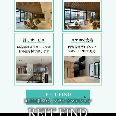
採寸サービス
スマホで完結
申込後は当社スタッフが
内覧現地待ち合わせ
お部屋を採寸致します
SMS・LINEで対応
REIT FIND
5大キャンペーン