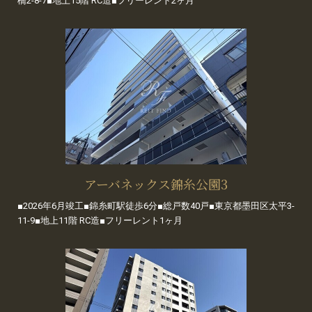
橋2-8-7■地上15階 RC造■フリーレント2ヶ月
アーバネックス錦糸公園3
■2026年6月竣工■錦糸町駅徒歩6分■総戸数40戸■東京都墨田区太平3-
11-9■地上11階 RC造■フリーレント1ヶ月