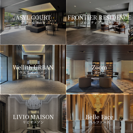
ASYL COURT
FRONTIER RESIDENCE
アジールコート
フロンティアレジデンス
Wellith URBAN
Zoom
ウエリスアーバン
ズーム
LIVIO MAISON
Belle Face
リビオメゾン
ベルファース