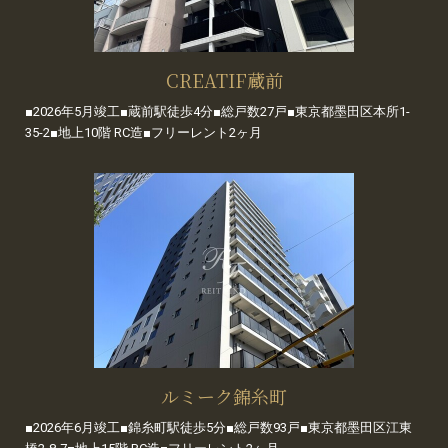
CREATIF蔵前
■2026年5月竣工■蔵前駅徒歩4分■総戸数27戸■東京都墨田区本所1-
35-2■地上10階 RC造■フリーレント2ヶ月
ルミーク錦糸町
■2026年6月竣工■錦糸町駅徒歩5分■総戸数93戸■東京都墨田区江東